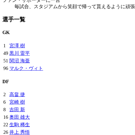
ファン・サポーターに一言
毎試合、スタジアムから笑顔で帰って貰えるように頑張
選手一覧
GK
1
宮澤 樹
49
黒川 雷平
51
関沼 海亜
96
マルク・ヴィト
DF
2
高畠 捷
6
宮崎 樹
8
吉田 新
16
奥田 雄大
22
生駒 稀生
26
井上 秀悟