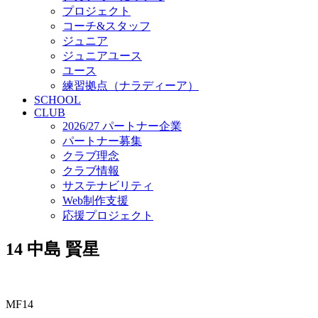
応援プロジェクト
プロジェクト
コーチ&スタッフ
ジュニア
ジュニアユース
ユース
練習拠点（ナラディーア）
SCHOOL
CLUB
2026/27 パートナー企業
パートナー募集
クラブ理念
クラブ情報
サステナビリティ
Web制作支援
応援プロジェクト
14
中島 賢星
MF14