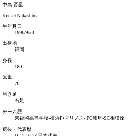
中島 賢星
Kensei Nakashima
生年月日
1996/9/23
出身地
福岡
身長
180
体重
76
利き足
右足
チーム歴
東福岡高等学校-横浜F•マリノス- FC岐阜-SC相模原
選抜・代表歴
U-15.16.18 日本代表