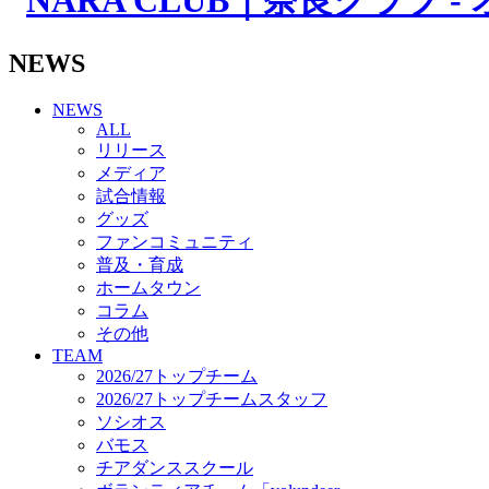
その他
TEAM
2026/27トップチーム
NEWS
2026/27トップチームスタッフ
ソシオス
NEWS
バモス
ALL
チアダンススクール
リリース
ボランティアチーム「volundeer」
メディア
ビクトリーロード
試合情報
HOMEGAME
グッズ
観戦ルール＆マナー
ファンコミュニティ
ホームゲーム運営管理規定
普及・育成
Jリーグ運営管理規定
ホームタウン
写真・動画使用ガイドライン
コラム
ロートフィールド奈良
その他
SCHEDULE
TEAM
2026/27
2026/27トップチーム
練習見学時のファンサービスについて
2026/27トップチームスタッフ
TICKET
ソシオス
奈良クラブ明治安田J3リーグ2026/27シーズン試
バモス
奈良クラブ明治安田Ｊ3リーグ 2026/27シーズン
チアダンススクール
観戦ルール＆マナー