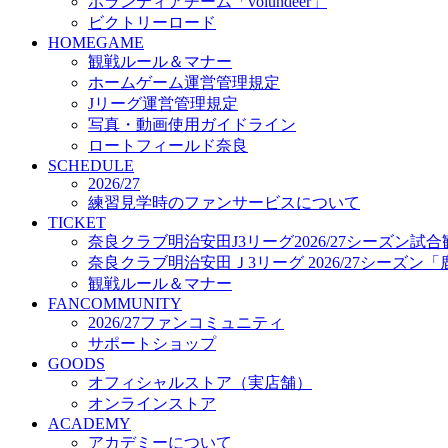
FANCOMMUNITY
ボランティアチーム「volundeer」
2026/27ファンコミュニティ
ビクトリーロード
サポートショップ
HOMEGAME
GOODS
観戦ルール＆マナー
オフィシャルストア（実店舗）
ホームゲーム運営管理規定
オンラインストア
Jリーグ運営管理規定
ACADEMY
写真・動画使用ガイドライン
アカデミーについて
ロートフィールド奈良
プロジェクト
SCHEDULE
コーチ&スタッフ
2026/27
練習見学時のファンサービスについて
ジュニア
TICKET
ジュニアユース
奈良クラブ明治安田J3リーグ2026/27シーズン試
ユース
奈良クラブ明治安田Ｊ3リーグ 2026/27シーズン
練習拠点（ナラディーア）
観戦ルール＆マナー
SCHOOL
FANCOMMUNITY
CLUB
2026/27ファンコミュニティ
2026/27 パートナー企業
サポートショップ
パートナー募集
GOODS
クラブ理念
オフィシャルストア（実店舗）
クラブ情報
オンラインストア
サステナビリティ
ACADEMY
Web制作支援
アカデミーについて