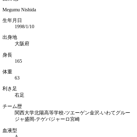
Megumu Nishida
生年月日
1998/1/10
出身地
大阪府
身長
165
体重
63
利き足
右足
チーム歴
関西大学北陽高等学校-ツエーゲン金沢-いわてグルー
ジャ盛岡-テゲバジャーロ宮崎
血液型
A