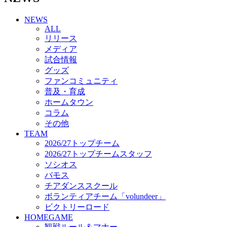
チアダンススクール
NEWS
ボランティアチーム「volundeer」
ALL
ビクトリーロード
リリース
HOMEGAME
メディア
観戦ルール＆マナー
試合情報
ホームゲーム運営管理規定
グッズ
Jリーグ運営管理規定
ファンコミュニティ
写真・動画使用ガイドライン
普及・育成
ロートフィールド奈良
ホームタウン
SCHEDULE
コラム
2026/27
練習見学時のファンサービスについて
その他
TICKET
TEAM
奈良クラブ明治安田J3リーグ2026/27シーズン試
2026/27トップチーム
合観戦チケット
2026/27トップチームスタッフ
奈良クラブ明治安田Ｊ3リーグ 2026/27シーズン
ソシオス
「鹿パス」
バモス
観戦ルール＆マナー
チアダンススクール
FANCOMMUNITY
ボランティアチーム「volundeer」
2026/27ファンコミュニティ
ビクトリーロード
サポートショップ
HOMEGAME
GOODS
観戦ルール＆マナー