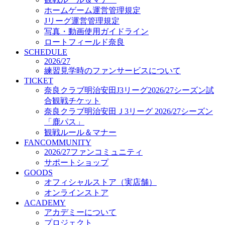
オフィシャルストア（実店舗）
ホームゲーム運営管理規定
オンラインストア
Jリーグ運営管理規定
ACADEMY
写真・動画使用ガイドライン
アカデミーについて
ロートフィールド奈良
プロジェクト
SCHEDULE
コーチ&スタッフ
2026/27
ジュニア
練習見学時のファンサービスについて
ジュニアユース
TICKET
奈良クラブ明治安田J3リーグ2026/27シーズン試
ユース
合観戦チケット
練習拠点（ナラディーア）
奈良クラブ明治安田Ｊ3リーグ 2026/27シーズン
SCHOOL
CLUB
「鹿パス」
2026/27 パートナー企業
観戦ルール＆マナー
パートナー募集
FANCOMMUNITY
クラブ理念
2026/27ファンコミュニティ
クラブ情報
サポートショップ
サステナビリティ
GOODS
オフィシャルストア（実店舗）
Web制作支援
オンラインストア
応援プロジェクト
ACADEMY
アカデミーについて
プロジェクト