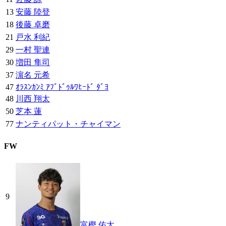
13
安藤 陸登
18
後藤 卓磨
21
戸水 利紀
29
一村 聖連
30
増田 隼司
37
濵名 元希
47
ｵﾗｽﾝｶﾝﾐ ｱﾌﾞﾄﾞｩﾙﾜﾋｰﾄﾞ ﾀﾞﾖ
48
川西 翔太
50
芝本 蓮
77
ナンティパット・チャイマン
FW
9
富樫 佑太