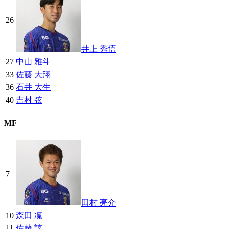
26
井上 秀悟
27
中山 雅斗
33
佐藤 大翔
36
石井 大生
40
吉村 弦
MF
7
田村 亮介
10
森田 凜
11
佐藤 諒