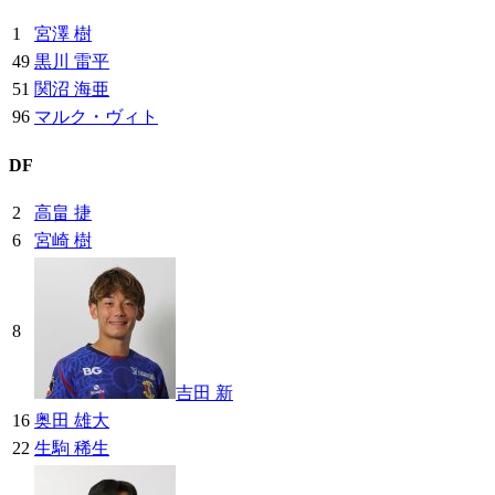
1
宮澤 樹
49
黒川 雷平
51
関沼 海亜
96
マルク・ヴィト
DF
2
高畠 捷
6
宮崎 樹
8
吉田 新
16
奥田 雄大
22
生駒 稀生