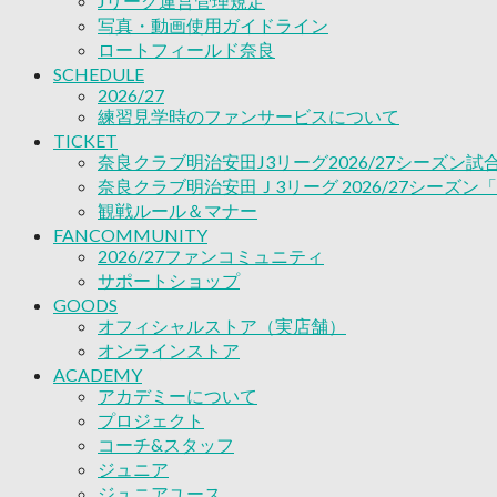
Jリーグ運営管理規定
ACADEMY
写真・動画使用ガイドライン
アカデミーについて
ロートフィールド奈良
プロジェクト
SCHEDULE
コーチ&スタッフ
2026/27
ジュニア
練習見学時のファンサービスについて
ジュニアユース
TICKET
ユース
奈良クラブ明治安田J3リーグ2026/27シーズン
練習拠点（ナラディーア）
奈良クラブ明治安田Ｊ3リーグ 2026/27シーズン
SCHOOL
観戦ルール＆マナー
CLUB
FANCOMMUNITY
2026/27 パートナー企業
2026/27ファンコミュニティ
パートナー募集
サポートショップ
クラブ理念
GOODS
クラブ情報
オフィシャルストア（実店舗）
サステナビリティ
オンラインストア
Web制作支援
ACADEMY
アカデミーについて
応援プロジェクト
プロジェクト
コーチ&スタッフ
ジュニア
ジュニアユース