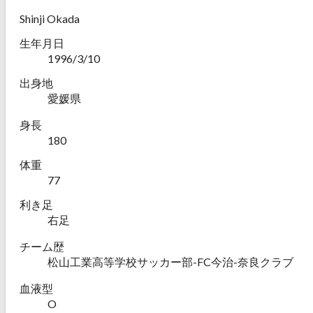
Shinji Okada
生年月日
1996/3/10
出身地
愛媛県
身長
180
体重
77
利き足
右足
チーム歴
松山工業高等学校サッカー部-FC今治-奈良クラブ
血液型
O