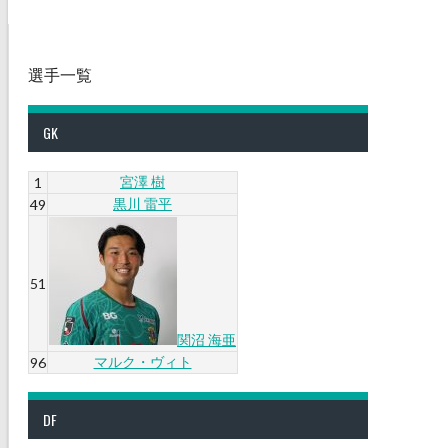
選手一覧
GK
宮澤 樹
1
黒川 雷平
49
51
関沼 海亜
マルク・ヴィト
96
DF