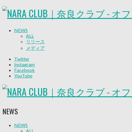
NEWS
ALL
リリース
メディア
試合情報
Twitter
グッズ
Instagram
ファンコミュニティ
Facebook
普及・育成
YouTube
ホームタウン
コラム
その他
TEAM
2026/27トップチーム
NEWS
2026/27トップチームスタッフ
ソシオス
バモス
NEWS
ALL
チアダンススクール