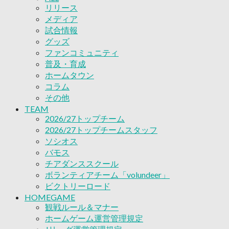
リリース
ボランティアチーム「volundeer」
メディア
ビクトリーロード
試合情報
HOMEGAME
グッズ
観戦ルール＆マナー
ファンコミュニティ
ホームゲーム運営管理規定
普及・育成
Jリーグ運営管理規定
ホームタウン
写真・動画使用ガイドライン
コラム
ロートフィールド奈良
その他
SCHEDULE
2026/27
TEAM
練習見学時のファンサービスについて
2026/27トップチーム
TICKET
2026/27トップチームスタッフ
奈良クラブ明治安田J3リーグ2026/27シーズン
ソシオス
奈良クラブ明治安田Ｊ3リーグ 2026/27シーズン
バモス
観戦ルール＆マナー
チアダンススクール
FANCOMMUNITY
ボランティアチーム「volundeer」
2026/27ファンコミュニティ
ビクトリーロード
サポートショップ
HOMEGAME
GOODS
観戦ルール＆マナー
オフィシャルストア（実店舗）
ホームゲーム運営管理規定
オンラインストア