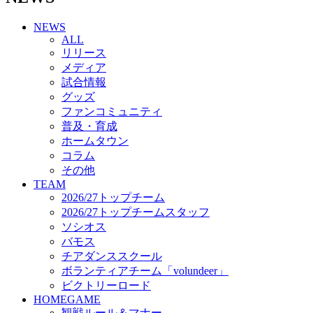
チアダンススクール
NEWS
ボランティアチーム「volundeer」
ALL
ビクトリーロード
リリース
HOMEGAME
メディア
観戦ルール＆マナー
試合情報
ホームゲーム運営管理規定
グッズ
Jリーグ運営管理規定
ファンコミュニティ
写真・動画使用ガイドライン
普及・育成
ロートフィールド奈良
ホームタウン
SCHEDULE
コラム
2026/27
練習見学時のファンサービスについて
その他
TICKET
TEAM
奈良クラブ明治安田J3リーグ2026/27シーズン試
2026/27トップチーム
合観戦チケット
2026/27トップチームスタッフ
奈良クラブ明治安田Ｊ3リーグ 2026/27シーズン
ソシオス
「鹿パス」
バモス
観戦ルール＆マナー
チアダンススクール
FANCOMMUNITY
ボランティアチーム「volundeer」
2026/27ファンコミュニティ
ビクトリーロード
サポートショップ
HOMEGAME
GOODS
観戦ルール＆マナー