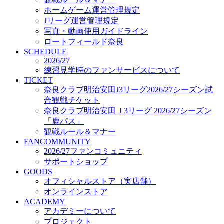
オフィシャルストア（実店舗）
ホームゲーム運営管理規定
オンラインストア
Jリーグ運営管理規定
ACADEMY
写真・動画使用ガイドライン
アカデミーについて
ロートフィールド奈良
プロジェクト
SCHEDULE
コーチ&スタッフ
2026/27
ジュニア
練習見学時のファンサービスについて
ジュニアユース
TICKET
奈良クラブ明治安田J3リーグ2026/27シーズン試
ユース
合観戦チケット
練習拠点（ナラディーア）
奈良クラブ明治安田Ｊ3リーグ 2026/27シーズン
SCHOOL
CLUB
「鹿パス」
2026/27 パートナー企業
観戦ルール＆マナー
パートナー募集
FANCOMMUNITY
クラブ理念
2026/27ファンコミュニティ
クラブ情報
サポートショップ
サステナビリティ
GOODS
オフィシャルストア（実店舗）
Web制作支援
オンラインストア
応援プロジェクト
ACADEMY
アカデミーについて
プロジェクト