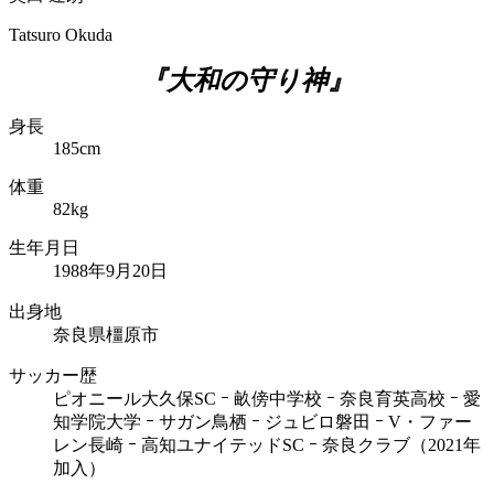
Tatsuro Okuda
『大和の守り神』
身長
185cm
体重
82kg
生年月日
1988年9月20日
出身地
奈良県橿原市
サッカー歴
ピオニール大久保SC ｰ 畝傍中学校 ｰ 奈良育英高校 ｰ 愛
知学院大学 ｰ サガン鳥栖 ｰ ジュビロ磐田 ｰ V・ファー
レン長崎 ｰ 高知ユナイテッドSC ｰ 奈良クラブ（2021年
加入）