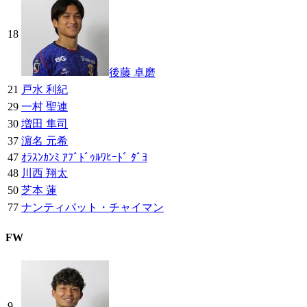
18
後藤 卓磨
21
戸水 利紀
29
一村 聖連
30
増田 隼司
37
濵名 元希
47
ｵﾗｽﾝｶﾝﾐ ｱﾌﾞﾄﾞｩﾙﾜﾋｰﾄﾞ ﾀﾞﾖ
48
川西 翔太
50
芝本 蓮
77
ナンティパット・チャイマン
FW
9