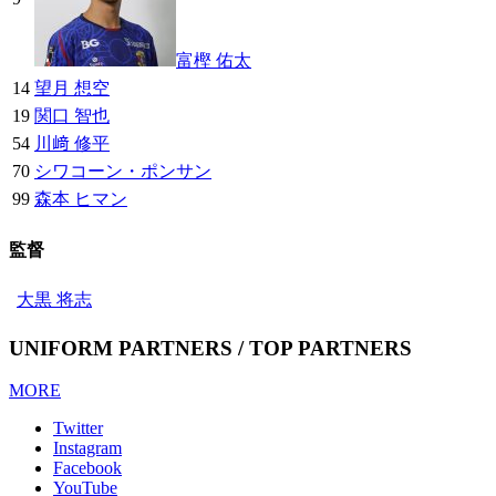
富樫 佑太
14
望月 想空
19
関口 智也
54
川﨑 修平
70
シワコーン・ポンサン
99
森本 ヒマン
監督
大黒 将志
UNIFORM PARTNERS / TOP PARTNERS
MORE
Twitter
Instagram
Facebook
YouTube