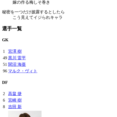
嫁の作る梅しそ巻き
秘密を一つだけ披露するとしたら
こう見えてイジられキャラ
選手一覧
GK
1
宮澤 樹
49
黒川 雷平
51
関沼 海亜
96
マルク・ヴィト
DF
2
高畠 捷
6
宮崎 樹
8
吉田 新