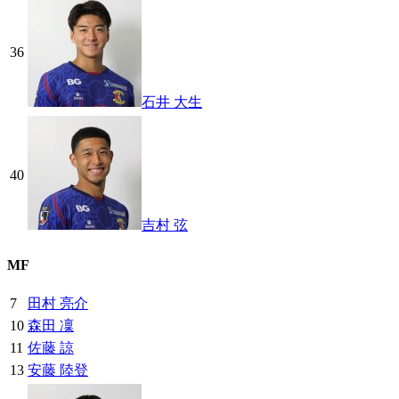
36
石井 大生
40
吉村 弦
MF
7
田村 亮介
10
森田 凜
11
佐藤 諒
13
安藤 陸登