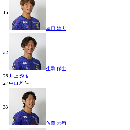
16
奥田 雄大
22
生駒 稀生
26
井上 秀悟
27
中山 雅斗
33
佐藤 大翔