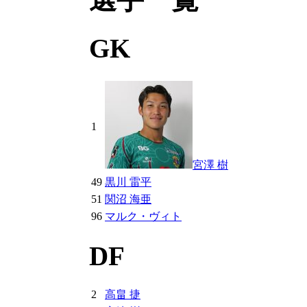
GK
1
宮澤 樹
49
黒川 雷平
51
関沼 海亜
96
マルク・ヴィト
DF
2
高畠 捷