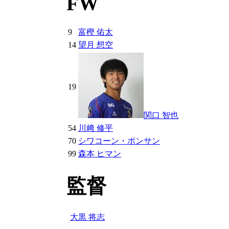
FW
9
富樫 佑太
14
望月 想空
19
関口 智也
54
川﨑 修平
70
シワコーン・ポンサン
99
森本 ヒマン
監督
大黒 将志