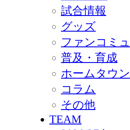
GOODS
オフィシャルストア（実店舗）
試合情報
オンラインストア
ACADEMY
グッズ
アカデミーについて
プロジェクト
コーチ&スタッフ
ファンコミ
ジュニア
ジュニアユース
ユース
普及・育成
練習拠点（ナラディーア）
SCHOOL
ホームタウ
CLUB
2026/27 パートナー企業
パートナー募集
コラム
クラブ理念
クラブ情報
サステナビリティ
その他
Web制作支援
応援プロジェクト
TEAM