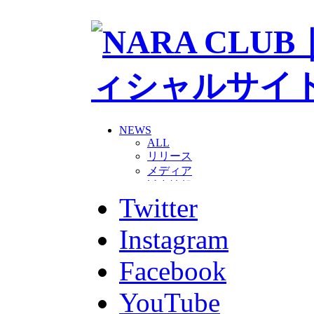
NEWS
ALL
リリース
メディア
試合情報
Twitter
グッズ
ファンコミュニティ
普及・育成
Instagram
ホームタウン
コラム
Facebook
その他
TEAM
YouTube
2026/27トップチーム