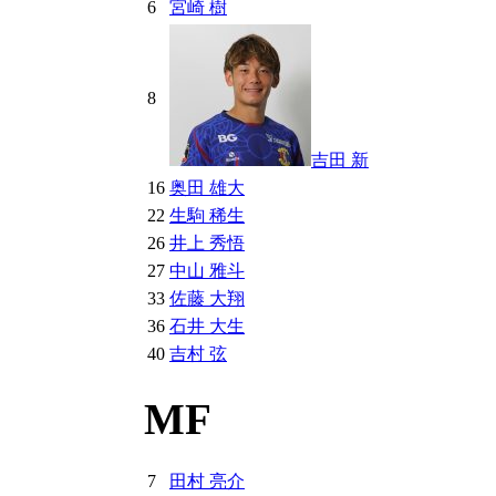
6
宮崎 樹
8
吉田 新
16
奥田 雄大
22
生駒 稀生
26
井上 秀悟
27
中山 雅斗
33
佐藤 大翔
36
石井 大生
40
吉村 弦
MF
7
田村 亮介