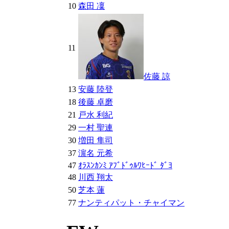
10
森田 凜
11
佐藤 諒
13
安藤 陸登
18
後藤 卓磨
21
戸水 利紀
29
一村 聖連
30
増田 隼司
37
濵名 元希
47
ｵﾗｽﾝｶﾝﾐ ｱﾌﾞﾄﾞｩﾙﾜﾋｰﾄﾞ ﾀﾞﾖ
48
川西 翔太
50
芝本 蓮
77
ナンティパット・チャイマン