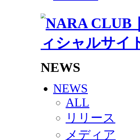
2026/27トップチームスタッフ
ソシオス
バモス
チアダンススクール
ボランティアチーム「volundeer
ビクトリーロード
HOMEGAME
観戦ルール＆マナー
ホームゲーム運営管理規定
Jリーグ運営管理規定
NEWS
写真・動画使用ガイドライン
ロートフィールド奈良
SCHEDULE
2026/27
NEWS
練習見学時のファンサービスに
TICKET
ALL
奈良クラブ明治安田J3リーグ202
奈良クラブ明治安田Ｊ3リーグ 20
リリース
観戦ルール＆マナー
FANCOMMUNITY
2026/27ファンコミュニティ
メディア
サポートショップ