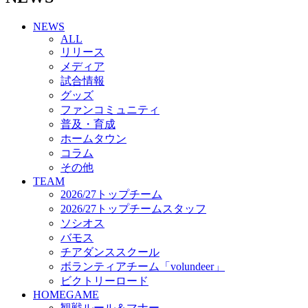
チアダンススクール
NEWS
ボランティアチーム「volundeer」
ALL
ビクトリーロード
リリース
HOMEGAME
メディア
観戦ルール＆マナー
試合情報
ホームゲーム運営管理規定
グッズ
Jリーグ運営管理規定
ファンコミュニティ
写真・動画使用ガイドライン
普及・育成
ロートフィールド奈良
ホームタウン
SCHEDULE
コラム
2026/27
練習見学時のファンサービスについて
その他
TICKET
TEAM
奈良クラブ明治安田J3リーグ2026/27シーズン試
2026/27トップチーム
合観戦チケット
2026/27トップチームスタッフ
奈良クラブ明治安田Ｊ3リーグ 2026/27シーズン
ソシオス
「鹿パス」
バモス
観戦ルール＆マナー
チアダンススクール
FANCOMMUNITY
ボランティアチーム「volundeer」
2026/27ファンコミュニティ
ビクトリーロード
サポートショップ
HOMEGAME
GOODS
観戦ルール＆マナー