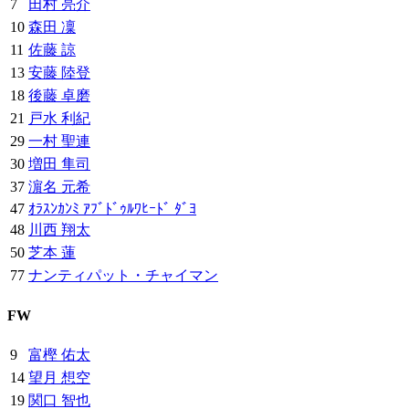
7
田村 亮介
10
森田 凜
11
佐藤 諒
13
安藤 陸登
18
後藤 卓磨
21
戸水 利紀
29
一村 聖連
30
増田 隼司
37
濵名 元希
47
ｵﾗｽﾝｶﾝﾐ ｱﾌﾞﾄﾞｩﾙﾜﾋｰﾄﾞ ﾀﾞﾖ
48
川西 翔太
50
芝本 蓮
77
ナンティパット・チャイマン
FW
9
富樫 佑太
14
望月 想空
19
関口 智也