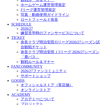
オフィシャルストア（実店舗）
ホームゲーム運営管理規定
オンラインストア
Jリーグ運営管理規定
ACADEMY
写真・動画使用ガイドライン
アカデミーについて
ロートフィールド奈良
プロジェクト
SCHEDULE
コーチ&スタッフ
2026/27
ジュニア
練習見学時のファンサービスについて
ジュニアユース
TICKET
奈良クラブ明治安田J3リーグ2026/27シーズン試
ユース
合観戦チケット
練習拠点（ナラディーア）
奈良クラブ明治安田Ｊ3リーグ 2026/27シーズン
SCHOOL
CLUB
「鹿パス」
2026/27 パートナー企業
観戦ルール＆マナー
パートナー募集
FANCOMMUNITY
クラブ理念
2026/27ファンコミュニティ
クラブ情報
サポートショップ
サステナビリティ
GOODS
オフィシャルストア（実店舗）
Web制作支援
オンラインストア
応援プロジェクト
ACADEMY
アカデミーについて
プロジェクト