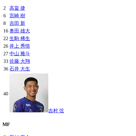
2
高畠 捷
6
宮崎 樹
8
吉田 新
16
奥田 雄大
22
生駒 稀生
26
井上 秀悟
27
中山 雅斗
33
佐藤 大翔
36
石井 大生
40
吉村 弦
MF