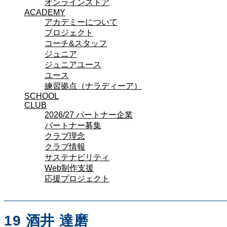
応援プロジェクト
オンラインストア
ACADEMY
アカデミーについて
プロジェクト
コーチ&スタッフ
ジュニア
ジュニアユース
ユース
練習拠点（ナラディーア）
SCHOOL
CLUB
2026/27 パートナー企業
パートナー募集
クラブ理念
クラブ情報
サステナビリティ
Web制作支援
応援プロジェクト
19
酒井 達磨