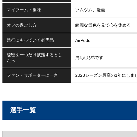
マイブーム・趣味
ツムツム、漫画
オフの過ごし方
綺麗な景色を見て心を休める
遠征にもっていく必需品
AirPods
秘密を一つだけ披露するとし
男4人兄弟です
たら
ファン・サポーターに一言
2023シーズン最高の1年にし
選手一覧