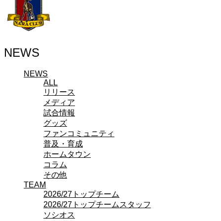
その他
TEAM
2026/27トップチーム
2026/27トップチームスタッフ
ソシオス
NEWS
バモス
チアダンススクール
ボランティアチーム「volundeer」
NEWS
ALL
ビクトリーロード
リリース
HOMEGAME
観戦ルール＆マナー
メディア
ホームゲーム運営管理規定
試合情報
Jリーグ運営管理規定
グッズ
写真・動画使用ガイドライン
ファンコミュニティ
ロートフィールド奈良
普及・育成
SCHEDULE
ホームタウン
2026/27
コラム
練習見学時のファンサービスについて
その他
TICKET
TEAM
奈良クラブ明治安田J3リーグ2026/27シーズン
2026/27トップチーム
奈良クラブ明治安田Ｊ3リーグ 2026/27シーズン
2026/27トップチームスタッフ
観戦ルール＆マナー
ソシオス