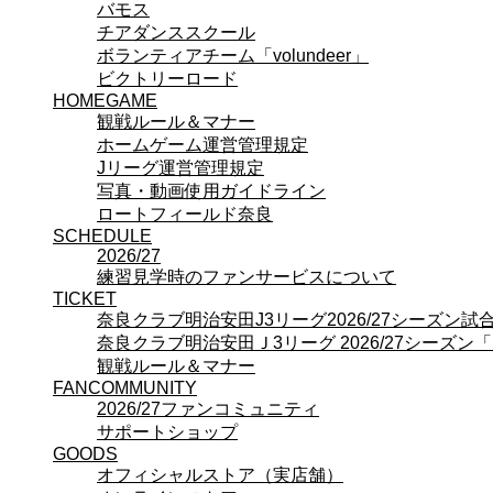
FANCOMMUNITY
バモス
2026/27ファンコミュニティ
チアダンススクール
サポートショップ
ボランティアチーム「volundeer」
GOODS
ビクトリーロード
オフィシャルストア（実店舗）
HOMEGAME
オンラインストア
観戦ルール＆マナー
ACADEMY
ホームゲーム運営管理規定
アカデミーについて
Jリーグ運営管理規定
プロジェクト
写真・動画使用ガイドライン
コーチ&スタッフ
ロートフィールド奈良
ジュニア
SCHEDULE
ジュニアユース
2026/27
ユース
練習見学時のファンサービスについて
練習拠点（ナラディーア）
TICKET
SCHOOL
奈良クラブ明治安田J3リーグ2026/27シーズン
CLUB
奈良クラブ明治安田Ｊ3リーグ 2026/27シーズン
2026/27 パートナー企業
観戦ルール＆マナー
パートナー募集
FANCOMMUNITY
クラブ理念
2026/27ファンコミュニティ
クラブ情報
サポートショップ
サステナビリティ
GOODS
Web制作支援
オフィシャルストア（実店舗）