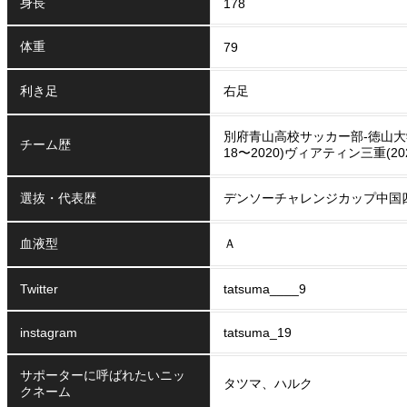
身長
178
体重
79
利き足
右足
別府青山高校サッカー部-徳山大学(2
チーム歴
18〜2020)ヴィアティン三重(20
選抜・代表歴
デンソーチャレンジカップ中国
血液型
Ａ
Twitter
tatsuma____9
instagram
tatsuma_19
サポーターに呼ばれたいニッ
タツマ、ハルク
クネーム