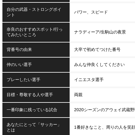
自分の武器・ストロングポイ
パワー、スピード
ント
奈良のおすすめスポット/行っ
ナラディーア/生駒山の夜景
てみたいところ
背番号の由来
大卒で初めてつけた番号
仲のいい選手
みんな仲良くしてください
プレーしたい選手
イニエスタ選手
目標・尊敬する人や選手
両親
一番印象に残っている試合
2020シーズンのアウェイ武蔵野
あなたにとって「サッカー」
1番好きなこと、周りの人を笑
とは