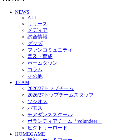
チアダンススクール
NEWS
ボランティアチーム「volundeer」
ALL
ビクトリーロード
リリース
HOMEGAME
メディア
観戦ルール＆マナー
試合情報
ホームゲーム運営管理規定
グッズ
Jリーグ運営管理規定
ファンコミュニティ
写真・動画使用ガイドライン
普及・育成
ロートフィールド奈良
ホームタウン
SCHEDULE
コラム
2026/27
練習見学時のファンサービスについて
その他
TICKET
TEAM
奈良クラブ明治安田J3リーグ2026/27シーズン試
2026/27トップチーム
合観戦チケット
2026/27トップチームスタッフ
奈良クラブ明治安田Ｊ3リーグ 2026/27シーズン
ソシオス
「鹿パス」
バモス
観戦ルール＆マナー
チアダンススクール
FANCOMMUNITY
ボランティアチーム「volundeer」
2026/27ファンコミュニティ
ビクトリーロード
サポートショップ
HOMEGAME
GOODS
観戦ルール＆マナー