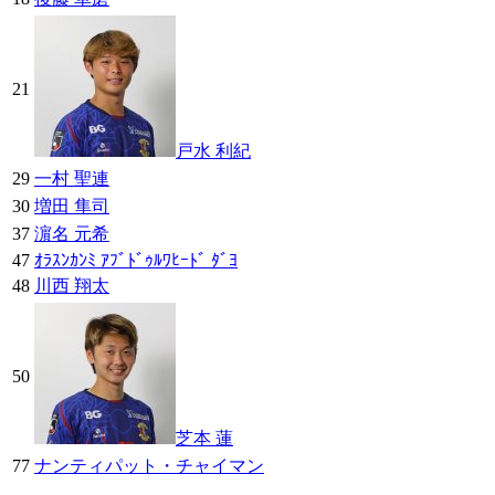
21
戸水 利紀
29
一村 聖連
30
増田 隼司
37
濵名 元希
47
ｵﾗｽﾝｶﾝﾐ ｱﾌﾞﾄﾞｩﾙﾜﾋｰﾄﾞ ﾀﾞﾖ
48
川西 翔太
50
芝本 蓮
77
ナンティパット・チャイマン