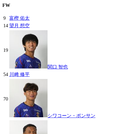
FW
9
富樫 佑太
14
望月 想空
19
関口 智也
54
川﨑 修平
70
シワコーン・ポンサン