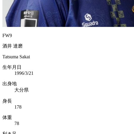
FW9
酒井 達磨
Tatsuma Sakai
生年月日
1996/3/21
出身地
大分県
身長
178
体重
78
利き足