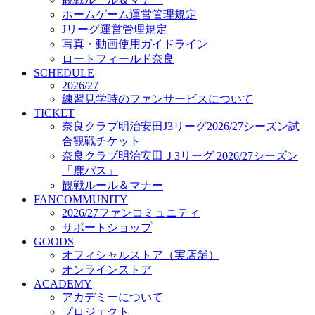
オフィシャルストア（実店舗）
ホームゲーム運営管理規定
オンラインストア
Jリーグ運営管理規定
ACADEMY
写真・動画使用ガイドライン
アカデミーについて
ロートフィールド奈良
プロジェクト
SCHEDULE
コーチ&スタッフ
2026/27
ジュニア
練習見学時のファンサービスについて
ジュニアユース
TICKET
奈良クラブ明治安田J3リーグ2026/27シーズン試
ユース
合観戦チケット
練習拠点（ナラディーア）
奈良クラブ明治安田Ｊ3リーグ 2026/27シーズン
SCHOOL
CLUB
「鹿パス」
2026/27 パートナー企業
観戦ルール＆マナー
パートナー募集
FANCOMMUNITY
クラブ理念
2026/27ファンコミュニティ
クラブ情報
サポートショップ
サステナビリティ
GOODS
オフィシャルストア（実店舗）
Web制作支援
オンラインストア
応援プロジェクト
ACADEMY
アカデミーについて
プロジェクト