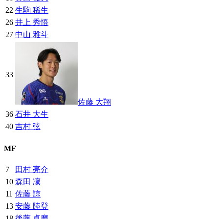
22
生駒 稀生
26
井上 秀悟
27
中山 雅斗
33
佐藤 大翔
36
石井 大生
40
吉村 弦
MF
7
田村 亮介
10
森田 凜
11
佐藤 諒
13
安藤 陸登
18
後藤 卓磨