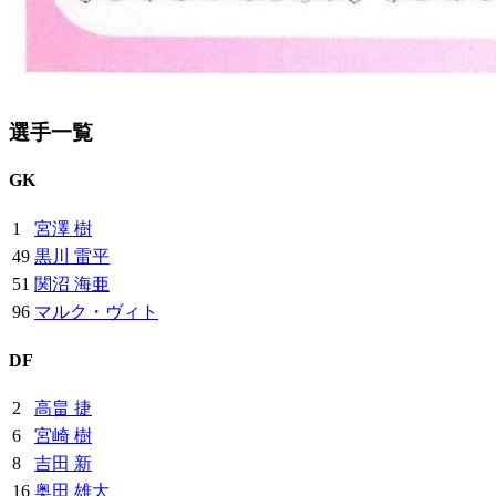
選手一覧
GK
1
宮澤 樹
49
黒川 雷平
51
関沼 海亜
96
マルク・ヴィト
DF
2
高畠 捷
6
宮崎 樹
8
吉田 新
16
奥田 雄大