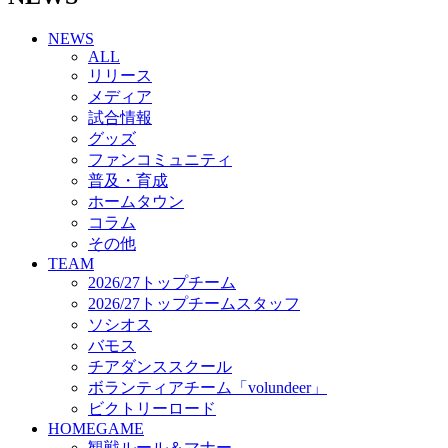
チアダンススクール
NEWS
ボランティアチーム「volundeer」
ALL
ビクトリーロード
リリース
HOMEGAME
メディア
観戦ルール＆マナー
試合情報
ホームゲーム運営管理規定
グッズ
Jリーグ運営管理規定
ファンコミュニティ
写真・動画使用ガイドライン
普及・育成
ロートフィールド奈良
ホームタウン
SCHEDULE
コラム
2026/27
練習見学時のファンサービスについて
その他
TICKET
TEAM
奈良クラブ明治安田J3リーグ2026/27シーズン試
2026/27トップチーム
合観戦チケット
2026/27トップチームスタッフ
奈良クラブ明治安田Ｊ3リーグ 2026/27シーズン
ソシオス
「鹿パス」
バモス
観戦ルール＆マナー
チアダンススクール
FANCOMMUNITY
ボランティアチーム「volundeer」
2026/27ファンコミュニティ
ビクトリーロード
サポートショップ
HOMEGAME
GOODS
観戦ルール＆マナー