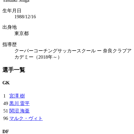
Yasuaki Shiga
生年月日
1988/12/16
出身地
東京都
指導歴
クーバーコーチングサッカースクール ー 奈良クラブア
カデミー（2018年～）
選手一覧
GK
1
宮澤 樹
49
黒川 雷平
51
関沼 海亜
96
マルク・ヴィト
DF