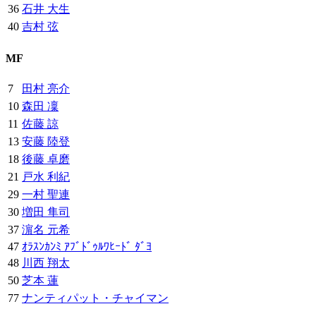
36
石井 大生
40
吉村 弦
MF
7
田村 亮介
10
森田 凜
11
佐藤 諒
13
安藤 陸登
18
後藤 卓磨
21
戸水 利紀
29
一村 聖連
30
増田 隼司
37
濵名 元希
47
ｵﾗｽﾝｶﾝﾐ ｱﾌﾞﾄﾞｩﾙﾜﾋｰﾄﾞ ﾀﾞﾖ
48
川西 翔太
50
芝本 蓮
77
ナンティパット・チャイマン