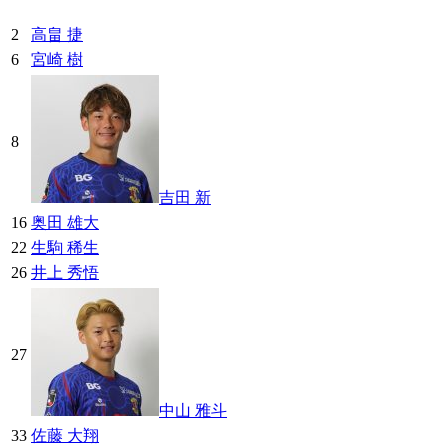
2
高畠 捷
6
宮崎 樹
8
吉田 新
16
奥田 雄大
22
生駒 稀生
26
井上 秀悟
27
中山 雅斗
33
佐藤 大翔