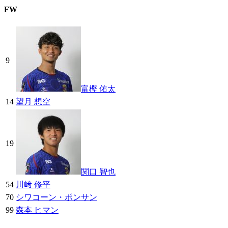
FW
9
富樫 佑太
14
望月 想空
19
関口 智也
54
川﨑 修平
70
シワコーン・ポンサン
99
森本 ヒマン