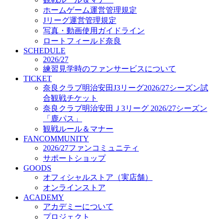
オフィシャルストア（実店舗）
ホームゲーム運営管理規定
オンラインストア
Jリーグ運営管理規定
ACADEMY
写真・動画使用ガイドライン
アカデミーについて
ロートフィールド奈良
プロジェクト
SCHEDULE
コーチ&スタッフ
2026/27
ジュニア
練習見学時のファンサービスについて
ジュニアユース
TICKET
奈良クラブ明治安田J3リーグ2026/27シーズン試
ユース
合観戦チケット
練習拠点（ナラディーア）
奈良クラブ明治安田Ｊ3リーグ 2026/27シーズン
SCHOOL
CLUB
「鹿パス」
2026/27 パートナー企業
観戦ルール＆マナー
パートナー募集
FANCOMMUNITY
クラブ理念
2026/27ファンコミュニティ
クラブ情報
サポートショップ
サステナビリティ
GOODS
オフィシャルストア（実店舗）
Web制作支援
オンラインストア
応援プロジェクト
ACADEMY
アカデミーについて
プロジェクト