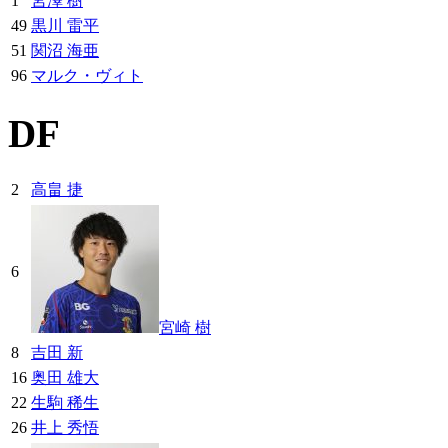
1
宮澤 樹
49
黒川 雷平
51
関沼 海亜
96
マルク・ヴィト
DF
2
高畠 捷
6
宮崎 樹
8
吉田 新
16
奥田 雄大
22
生駒 稀生
26
井上 秀悟