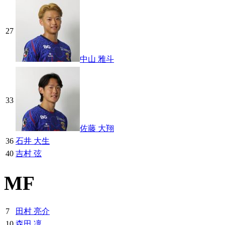
27
中山 雅斗
33
佐藤 大翔
36
石井 大生
40
吉村 弦
MF
7
田村 亮介
10
森田 凜