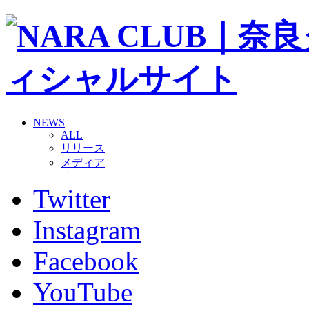
NEWS
ALL
リリース
メディア
試合情報
Twitter
グッズ
ファンコミュニティ
普及・育成
Instagram
ホームタウン
コラム
Facebook
その他
TEAM
YouTube
2026/27トップチーム
2026/27トップチームスタッフ