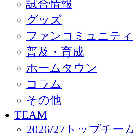
試合情報
オフィシャルストア（実店舗）
オンラインストア
ACADEMY
グッズ
アカデミーについて
プロジェクト
ファンコミュニティ
コーチ&スタッフ
ジュニア
ジュニアユース
普及・育成
ユース
練習拠点（ナラディーア）
ホームタウン
SCHOOL
CLUB
2026/27 パートナー企業
コラム
パートナー募集
クラブ理念
クラブ情報
その他
サステナビリティ
Web制作支援
TEAM
応援プロジェクト
2026/27トップチー