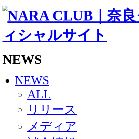
ソシオス
バモス
チアダンススクール
ボランティアチーム「volundeer」
ビクトリーロード
HOMEGAME
観戦ルール＆マナー
ホームゲーム運営管理規定
NEWS
Jリーグ運営管理規定
写真・動画使用ガイドライン
ロートフィールド奈良
SCHEDULE
NEWS
2026/27
練習見学時のファンサービスについて
ALL
TICKET
奈良クラブ明治安田J3リーグ2026/27シーズン試
リリース
奈良クラブ明治安田Ｊ3リーグ 2026/27シーズン
観戦ルール＆マナー
FANCOMMUNITY
メディア
2026/27ファンコミュニティ
サポートショップ
GOODS