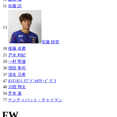
11
佐藤 諒
13
安藤 陸登
18
後藤 卓磨
21
戸水 利紀
29
一村 聖連
30
増田 隼司
37
濵名 元希
47
ｵﾗｽﾝｶﾝﾐ ｱﾌﾞﾄﾞｩﾙﾜﾋｰﾄﾞ ﾀﾞﾖ
48
川西 翔太
50
芝本 蓮
77
ナンティパット・チャイマン
FW