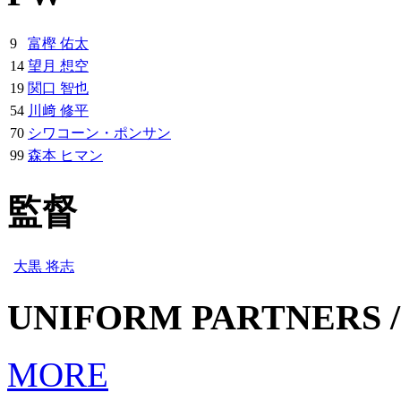
9
富樫 佑太
14
望月 想空
19
関口 智也
54
川﨑 修平
70
シワコーン・ポンサン
99
森本 ヒマン
監督
大黒 将志
UNIFORM PARTNERS /
MORE