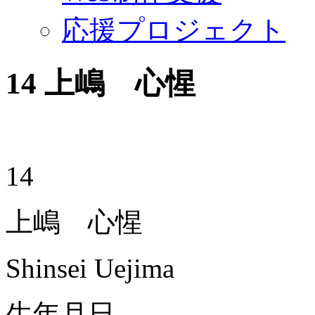
応援プロジェクト
14
上嶋 心惺
14
上嶋 心惺
Shinsei Uejima
生年月日