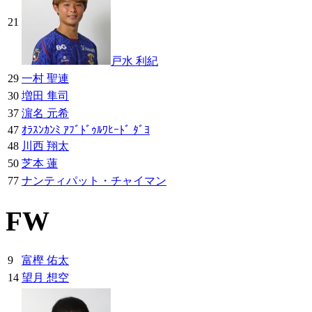
21
戸水 利紀
29
一村 聖連
30
増田 隼司
37
濵名 元希
47
ｵﾗｽﾝｶﾝﾐ ｱﾌﾞﾄﾞｩﾙﾜﾋｰﾄﾞ ﾀﾞﾖ
48
川西 翔太
50
芝本 蓮
77
ナンティパット・チャイマン
FW
9
富樫 佑太
14
望月 想空