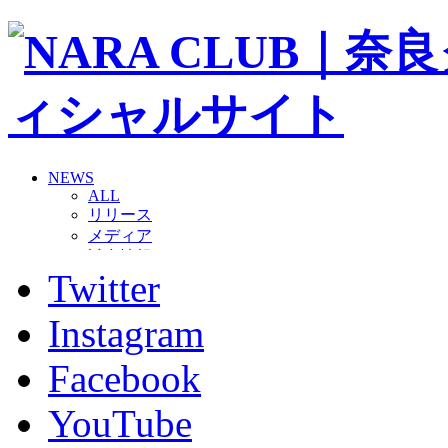
NEWS
ALL
リリース
メディア
試合情報
Twitter
グッズ
ファンコミュニティ
普及・育成
Instagram
ホームタウン
コラム
Facebook
その他
TEAM
YouTube
2026/27トップチーム
2026/27トップチームスタッフ