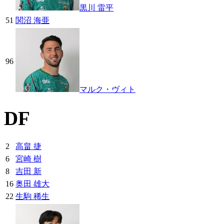
黒川 雷平
51
関沼 海亜
96
マルク・ヴィト
DF
2
高畠 捷
6
宮崎 樹
8
吉田 新
16
奥田 雄大
22
生駒 稀生