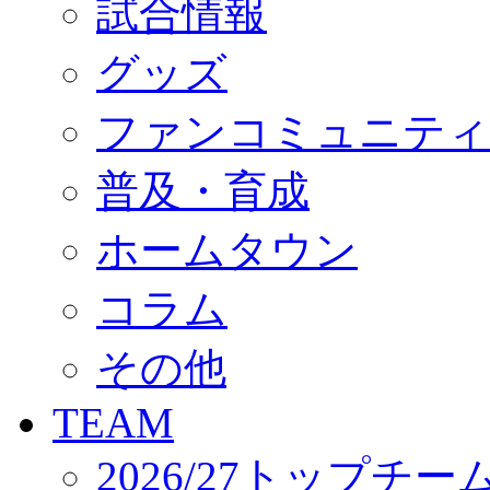
試合情報
オフィシャルストア（実店舗）
オンラインストア
ACADEMY
グッズ
アカデミーについて
プロジェクト
ファンコミュニティ
コーチ&スタッフ
ジュニア
ジュニアユース
普及・育成
ユース
練習拠点（ナラディーア）
ホームタウン
SCHOOL
CLUB
2026/27 パートナー企業
コラム
パートナー募集
クラブ理念
クラブ情報
その他
サステナビリティ
Web制作支援
TEAM
応援プロジェクト
2026/27トップチー