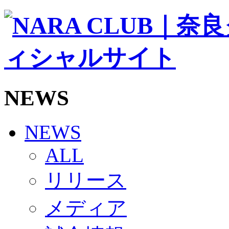
ソシオス
バモス
チアダンススクール
ボランティアチーム「volundeer」
ビクトリーロード
HOMEGAME
観戦ルール＆マナー
ホームゲーム運営管理規定
NEWS
Jリーグ運営管理規定
写真・動画使用ガイドライン
ロートフィールド奈良
SCHEDULE
NEWS
2026/27
練習見学時のファンサービスについて
ALL
TICKET
奈良クラブ明治安田J3リーグ2026/27シーズン試
リリース
奈良クラブ明治安田Ｊ3リーグ 2026/27シーズン
観戦ルール＆マナー
FANCOMMUNITY
メディア
2026/27ファンコミュニティ
サポートショップ
GOODS