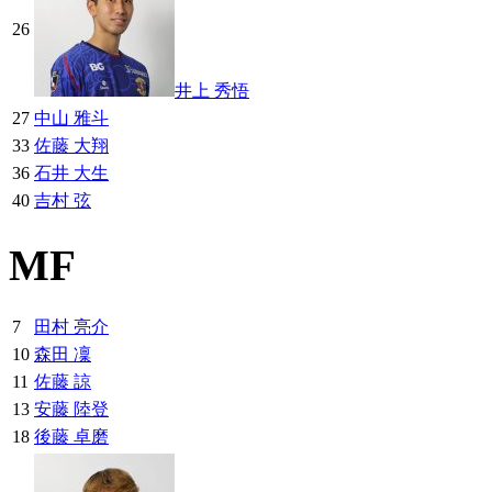
26
井上 秀悟
27
中山 雅斗
33
佐藤 大翔
36
石井 大生
40
吉村 弦
MF
7
田村 亮介
10
森田 凜
11
佐藤 諒
13
安藤 陸登
18
後藤 卓磨