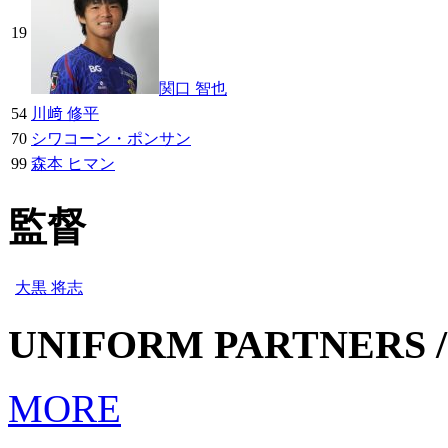
19
関口 智也
54
川﨑 修平
70
シワコーン・ポンサン
99
森本 ヒマン
監督
大黒 将志
UNIFORM PARTNERS /
MORE