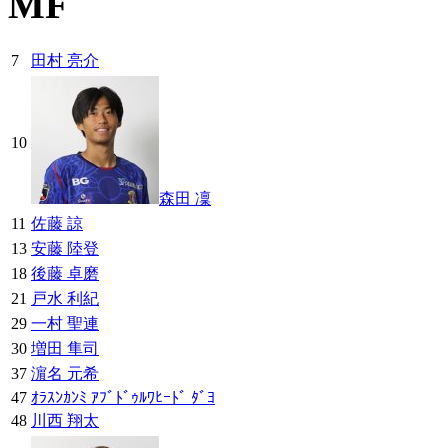
MF
7
田村 亮介
10
森田 凜
11
佐藤 諒
13
安藤 陸登
18
後藤 卓磨
21
戸水 利紀
29
一村 聖連
30
増田 隼司
37
濵名 元希
47
ｵﾗｽﾝｶﾝﾐ ｱﾌﾞﾄﾞｩﾙﾜﾋｰﾄﾞ ﾀﾞﾖ
48
川西 翔太