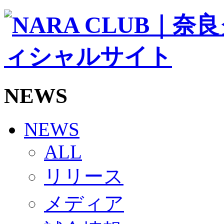
ソシオス
バモス
チアダンススクール
ボランティアチーム「volundeer」
ビクトリーロード
HOMEGAME
観戦ルール＆マナー
ホームゲーム運営管理規定
NEWS
Jリーグ運営管理規定
写真・動画使用ガイドライン
ロートフィールド奈良
SCHEDULE
NEWS
2026/27
練習見学時のファンサービスについて
ALL
TICKET
奈良クラブ明治安田J3リーグ2026/27シーズン試
リリース
奈良クラブ明治安田Ｊ3リーグ 2026/27シーズン
観戦ルール＆マナー
FANCOMMUNITY
メディア
2026/27ファンコミュニティ
サポートショップ
GOODS