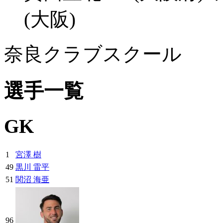
(大阪)
奈良クラブスクール
選手一覧
GK
1
宮澤 樹
49
黒川 雷平
51
関沼 海亜
96