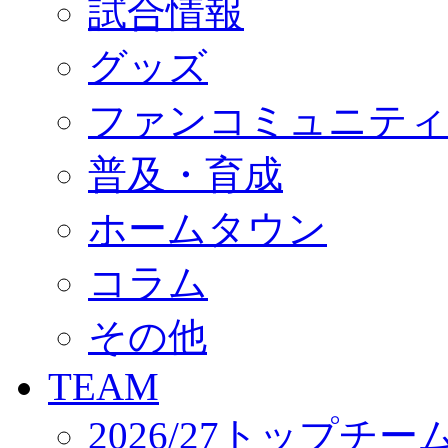
試合情報
オフィシャルストア（実店舗）
オンラインストア
ACADEMY
グッズ
アカデミーについて
プロジェクト
ファンコミュニティ
コーチ&スタッフ
ジュニア
ジュニアユース
普及・育成
ユース
練習拠点（ナラディーア）
ホームタウン
SCHOOL
CLUB
2026/27 パートナー企業
コラム
パートナー募集
クラブ理念
クラブ情報
その他
サステナビリティ
Web制作支援
TEAM
応援プロジェクト
2026/27トップチー