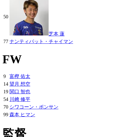
50
芝本 蓮
77
ナンティパット・チャイマン
FW
9
富樫 佑太
14
望月 想空
19
関口 智也
54
川﨑 修平
70
シワコーン・ポンサン
99
森本 ヒマン
監督