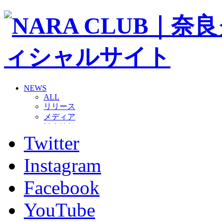
NEWS
ALL
リリース
メディア
試合情報
Twitter
グッズ
ファンコミュニティ
普及・育成
Instagram
ホームタウン
コラム
Facebook
その他
TEAM
YouTube
2026/27トップチーム
2026/27トップチームスタッフ