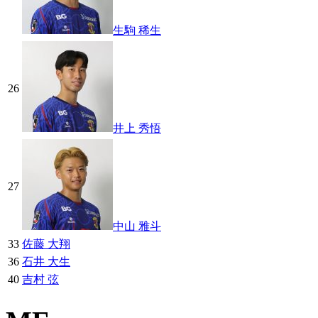
生駒 稀生
26
井上 秀悟
27
中山 雅斗
33
佐藤 大翔
36
石井 大生
40
吉村 弦