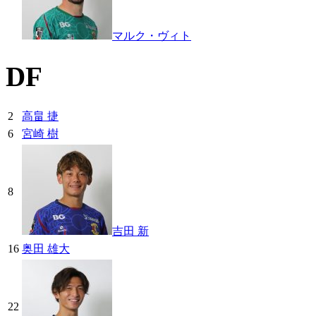
マルク・ヴィト
DF
2
高畠 捷
6
宮崎 樹
8
吉田 新
16
奥田 雄大
22