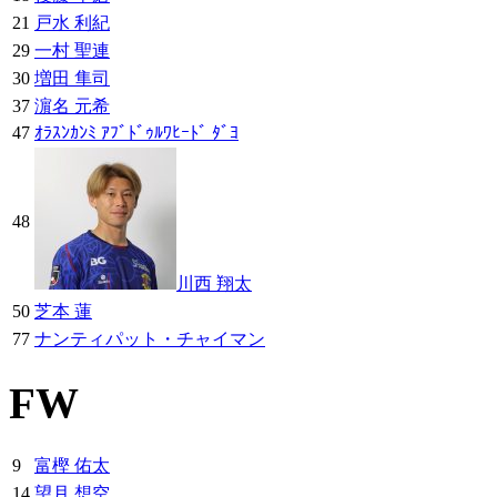
21
戸水 利紀
29
一村 聖連
30
増田 隼司
37
濵名 元希
47
ｵﾗｽﾝｶﾝﾐ ｱﾌﾞﾄﾞｩﾙﾜﾋｰﾄﾞ ﾀﾞﾖ
48
川西 翔太
50
芝本 蓮
77
ナンティパット・チャイマン
FW
9
富樫 佑太
14
望月 想空