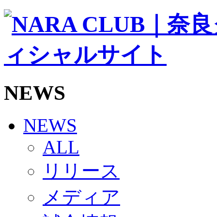
ソシオス
バモス
チアダンススクール
ボランティアチーム「volundeer」
ビクトリーロード
HOMEGAME
観戦ルール＆マナー
ホームゲーム運営管理規定
NEWS
Jリーグ運営管理規定
写真・動画使用ガイドライン
ロートフィールド奈良
SCHEDULE
NEWS
2026/27
練習見学時のファンサービスについて
ALL
TICKET
奈良クラブ明治安田J3リーグ2026/27シーズン試
リリース
奈良クラブ明治安田Ｊ3リーグ 2026/27シーズン
観戦ルール＆マナー
FANCOMMUNITY
メディア
2026/27ファンコミュニティ
サポートショップ
GOODS