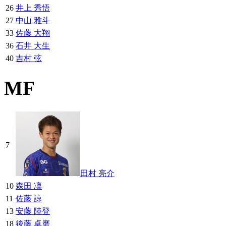
26
井上 秀悟
27
中山 雅斗
33
佐藤 大翔
36
石井 大生
40
吉村 弦
MF
7
田村 亮介
10
森田 凜
11
佐藤 諒
13
安藤 陸登
18
後藤 卓磨