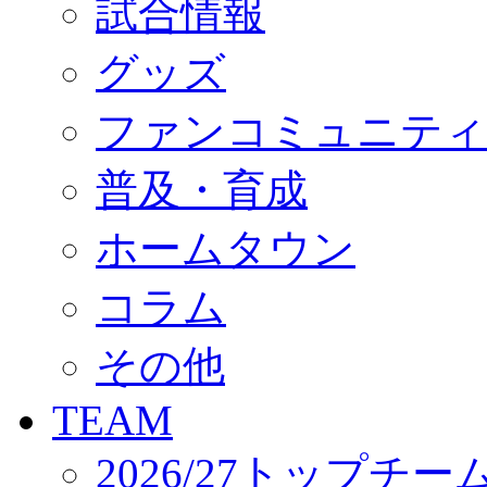
試合情報
オフィシャルストア（実店舗）
オンラインストア
ACADEMY
グッズ
アカデミーについて
プロジェクト
ファンコミュニティ
コーチ&スタッフ
ジュニア
ジュニアユース
普及・育成
ユース
練習拠点（ナラディーア）
ホームタウン
SCHOOL
CLUB
2026/27 パートナー企業
コラム
パートナー募集
クラブ理念
クラブ情報
その他
サステナビリティ
Web制作支援
TEAM
応援プロジェクト
2026/27トップチー