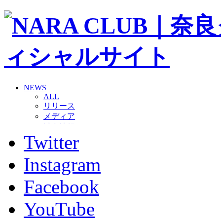
NEWS
ALL
リリース
メディア
試合情報
Twitter
グッズ
ファンコミュニティ
普及・育成
Instagram
ホームタウン
コラム
Facebook
その他
TEAM
YouTube
2026/27トップチーム
2026/27トップチームスタッフ