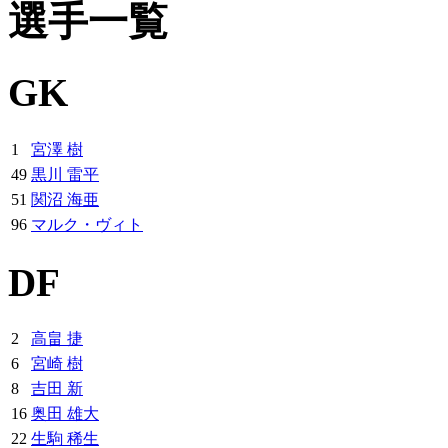
選手一覧
GK
1
宮澤 樹
49
黒川 雷平
51
関沼 海亜
96
マルク・ヴィト
DF
2
高畠 捷
6
宮崎 樹
8
吉田 新
16
奥田 雄大
22
生駒 稀生