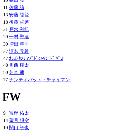
10
森田 凜
11
佐藤 諒
13
安藤 陸登
18
後藤 卓磨
21
戸水 利紀
29
一村 聖連
30
増田 隼司
37
濵名 元希
47
ｵﾗｽﾝｶﾝﾐ ｱﾌﾞﾄﾞｩﾙﾜﾋｰﾄﾞ ﾀﾞﾖ
48
川西 翔太
50
芝本 蓮
77
ナンティパット・チャイマン
FW
9
富樫 佑太
14
望月 想空
19
関口 智也