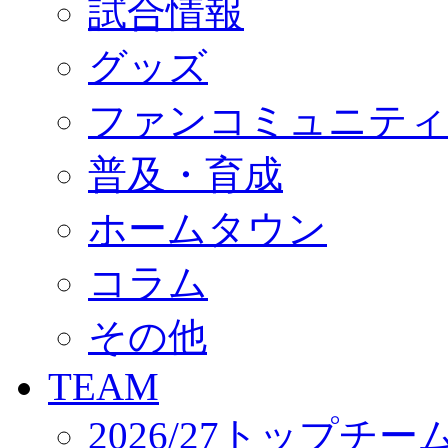
試合情報
オフィシャルストア（実店舗）
オンラインストア
ACADEMY
グッズ
アカデミーについて
プロジェクト
ファンコミュニティ
コーチ&スタッフ
ジュニア
ジュニアユース
普及・育成
ユース
練習拠点（ナラディーア）
ホームタウン
SCHOOL
CLUB
2026/27 パートナー企業
コラム
パートナー募集
クラブ理念
クラブ情報
その他
サステナビリティ
Web制作支援
TEAM
応援プロジェクト
2026/27トップチー