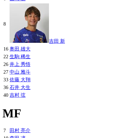
8
吉田 新
16
奥田 雄大
22
生駒 稀生
26
井上 秀悟
27
中山 雅斗
33
佐藤 大翔
36
石井 大生
40
吉村 弦
MF
7
田村 亮介