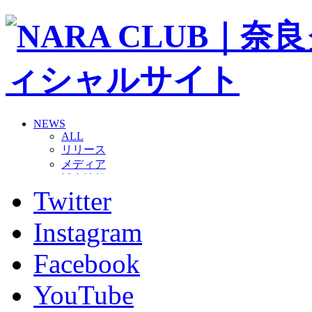
NEWS
ALL
リリース
メディア
試合情報
Twitter
グッズ
ファンコミュニティ
普及・育成
Instagram
ホームタウン
コラム
Facebook
その他
TEAM
YouTube
2026/27トップチーム
2026/27トップチームスタッフ