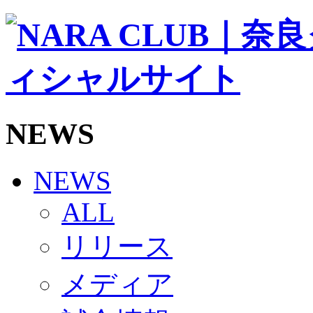
ソシオス
バモス
チアダンススクール
ボランティアチーム「volundeer」
ビクトリーロード
HOMEGAME
観戦ルール＆マナー
ホームゲーム運営管理規定
NEWS
Jリーグ運営管理規定
写真・動画使用ガイドライン
ロートフィールド奈良
SCHEDULE
NEWS
2026/27
練習見学時のファンサービスについて
ALL
TICKET
奈良クラブ明治安田J3リーグ2026/27シーズン試
リリース
奈良クラブ明治安田Ｊ3リーグ 2026/27シーズン
観戦ルール＆マナー
FANCOMMUNITY
メディア
2026/27ファンコミュニティ
サポートショップ
GOODS