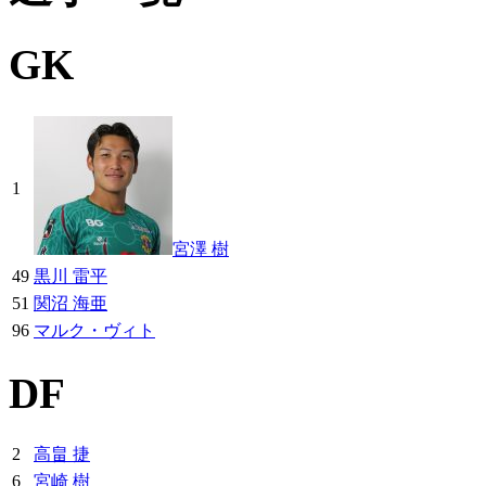
GK
1
宮澤 樹
49
黒川 雷平
51
関沼 海亜
96
マルク・ヴィト
DF
2
高畠 捷
6
宮崎 樹