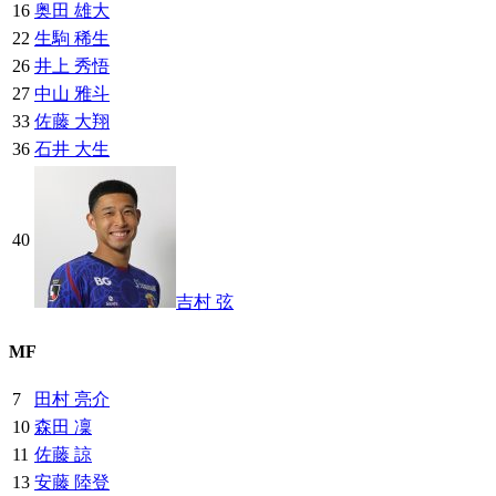
16
奥田 雄大
22
生駒 稀生
26
井上 秀悟
27
中山 雅斗
33
佐藤 大翔
36
石井 大生
40
吉村 弦
MF
7
田村 亮介
10
森田 凜
11
佐藤 諒
13
安藤 陸登