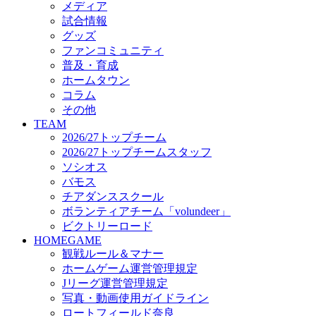
メディア
ビクトリーロード
試合情報
HOMEGAME
グッズ
観戦ルール＆マナー
ファンコミュニティ
ホームゲーム運営管理規定
普及・育成
Jリーグ運営管理規定
ホームタウン
写真・動画使用ガイドライン
コラム
ロートフィールド奈良
その他
SCHEDULE
TEAM
2026/27
2026/27トップチーム
練習見学時のファンサービスについて
2026/27トップチームスタッフ
TICKET
ソシオス
奈良クラブ明治安田J3リーグ2026/27シーズン試
バモス
奈良クラブ明治安田Ｊ3リーグ 2026/27シーズン
チアダンススクール
観戦ルール＆マナー
FANCOMMUNITY
ボランティアチーム「volundeer」
2026/27ファンコミュニティ
ビクトリーロード
サポートショップ
HOMEGAME
GOODS
観戦ルール＆マナー
オフィシャルストア（実店舗）
ホームゲーム運営管理規定
オンラインストア
Jリーグ運営管理規定
ACADEMY
写真・動画使用ガイドライン
アカデミーについて
ロートフィールド奈良