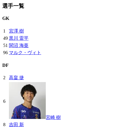
選手一覧
GK
1
宮澤 樹
49
黒川 雷平
51
関沼 海亜
96
マルク・ヴィト
DF
2
高畠 捷
6
宮崎 樹
8
吉田 新