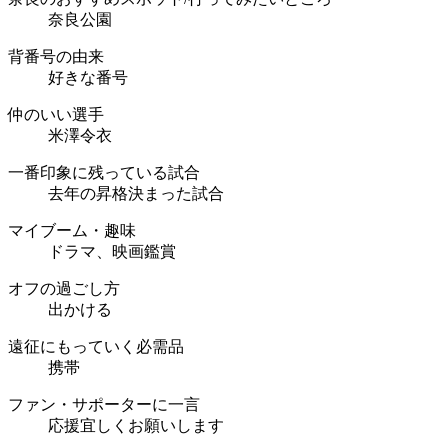
奈良公園
背番号の由来
好きな番号
仲のいい選手
米澤令衣
一番印象に残っている試合
去年の昇格決まった試合
マイブーム・趣味
ドラマ、映画鑑賞
オフの過ごし方
出かける
遠征にもっていく必需品
携帯
ファン・サポーターに一言
応援宜しくお願いします