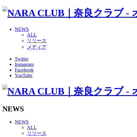
NEWS
ALL
リリース
メディア
試合情報
Twitter
グッズ
Instagram
ファンコミュニティ
Facebook
普及・育成
YouTube
ホームタウン
コラム
その他
TEAM
2026/27トップチーム
NEWS
2026/27トップチームスタッフ
ソシオス
NEWS
バモス
ALL
チアダンススクール
リリース
ボランティアチーム「volundeer」