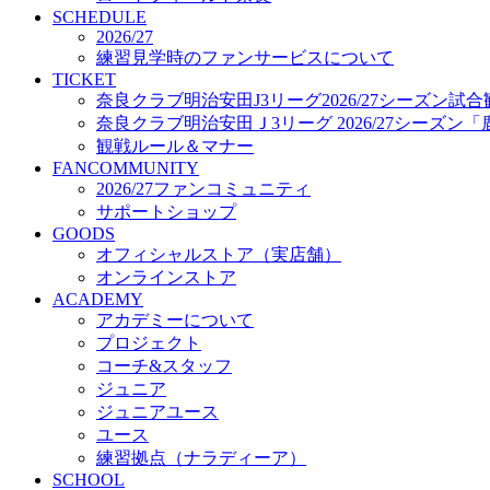
プロジェクト
SCHEDULE
コーチ&スタッフ
2026/27
練習見学時のファンサービスについて
ジュニア
TICKET
ジュニアユース
奈良クラブ明治安田J3リーグ2026/27シーズン試
ユース
奈良クラブ明治安田Ｊ3リーグ 2026/27シーズン
練習拠点（ナラディーア）
観戦ルール＆マナー
SCHOOL
FANCOMMUNITY
CLUB
2026/27ファンコミュニティ
2026/27 パートナー企業
サポートショップ
パートナー募集
GOODS
クラブ理念
オフィシャルストア（実店舗）
クラブ情報
オンラインストア
サステナビリティ
ACADEMY
Web制作支援
アカデミーについて
応援プロジェクト
プロジェクト
コーチ&スタッフ
ジュニア
ジュニアユース
ユース
練習拠点（ナラディーア）
SCHOOL