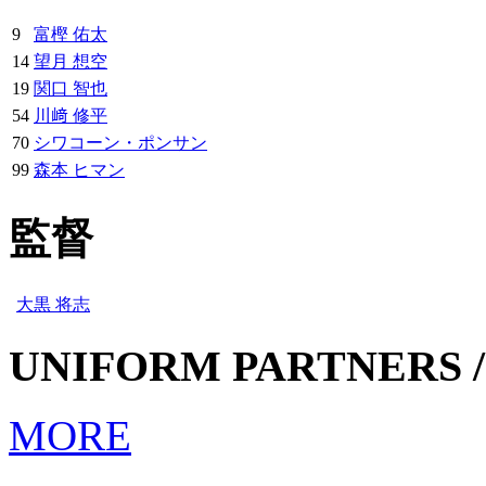
9
富樫 佑太
14
望月 想空
19
関口 智也
54
川﨑 修平
70
シワコーン・ポンサン
99
森本 ヒマン
監督
大黒 将志
UNIFORM PARTNERS /
MORE