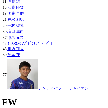
11
佐藤 諒
13
安藤 陸登
18
後藤 卓磨
21
戸水 利紀
29
一村 聖連
30
増田 隼司
37
濵名 元希
47
ｵﾗｽﾝｶﾝﾐ ｱﾌﾞﾄﾞｩﾙﾜﾋｰﾄﾞ ﾀﾞﾖ
48
川西 翔太
50
芝本 蓮
77
ナンティパット・チャイマン
FW