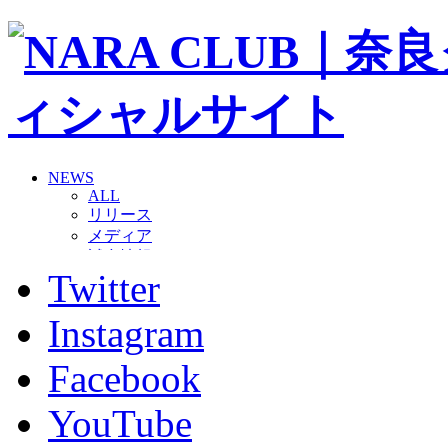
NEWS
ALL
リリース
メディア
試合情報
Twitter
グッズ
ファンコミュニティ
普及・育成
Instagram
ホームタウン
コラム
Facebook
その他
TEAM
YouTube
2026/27トップチーム
2026/27トップチームスタッフ