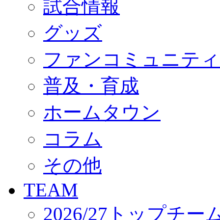
試合情報
オフィシャルストア（実店舗）
オンラインストア
ACADEMY
グッズ
アカデミーについて
プロジェクト
ファンコミュニティ
コーチ&スタッフ
ジュニア
ジュニアユース
普及・育成
ユース
練習拠点（ナラディーア）
ホームタウン
SCHOOL
CLUB
2026/27 パートナー企業
コラム
パートナー募集
クラブ理念
クラブ情報
その他
サステナビリティ
Web制作支援
TEAM
応援プロジェクト
2026/27トップチー