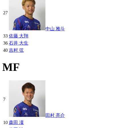
27
中山 雅斗
33
佐藤 大翔
36
石井 大生
40
吉村 弦
MF
7
田村 亮介
10
森田 凜