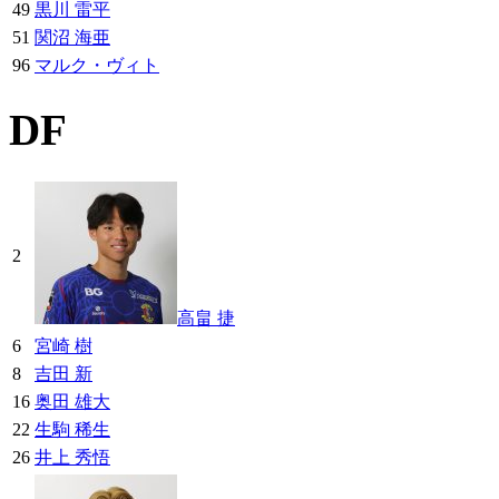
49
黒川 雷平
51
関沼 海亜
96
マルク・ヴィト
DF
2
高畠 捷
6
宮崎 樹
8
吉田 新
16
奥田 雄大
22
生駒 稀生
26
井上 秀悟