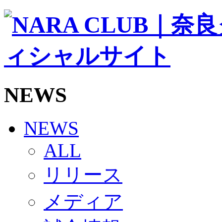
ソシオス
バモス
チアダンススクール
ボランティアチーム「volundeer」
ビクトリーロード
HOMEGAME
観戦ルール＆マナー
ホームゲーム運営管理規定
NEWS
Jリーグ運営管理規定
写真・動画使用ガイドライン
ロートフィールド奈良
SCHEDULE
NEWS
2026/27
練習見学時のファンサービスについて
ALL
TICKET
奈良クラブ明治安田J3リーグ2026/27シーズン試
リリース
奈良クラブ明治安田Ｊ3リーグ 2026/27シーズン
観戦ルール＆マナー
FANCOMMUNITY
メディア
2026/27ファンコミュニティ
サポートショップ
GOODS