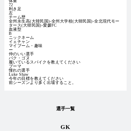
体重
72
利き足
左
チーム歴
全州永生高(大韓民国)-全州大学校(大韓民国)-全北現代モー
タース(大韓民国)-愛媛FC
血液型
B
ニックネーム
イェチャン
マイブーム・趣味
ー
仲のいい選手
パク・ゴヌ
履いているスパイクを教えてください
プーマ
憧れの選手
Luke Shaw
今年の目標を教えてください
前シーズンより多く出場すること。
選手一覧
GK