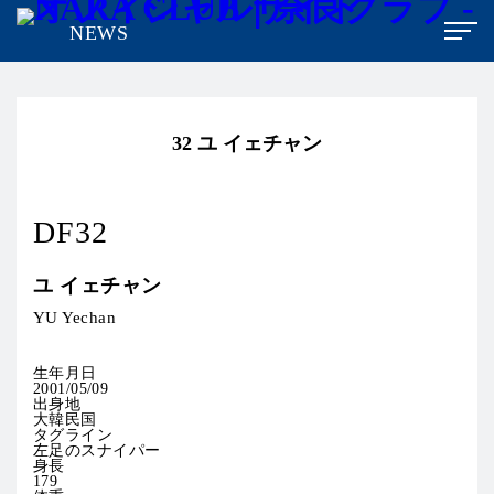
NEWS
32
ユ イェチャン
DF32
ユ イェチャン
YU Yechan
生年月日
2001/05/09
出身地
大韓民国
タグライン
左足のスナイパー
身長
179