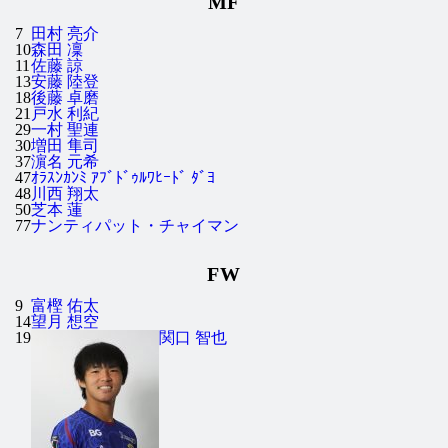
MF
7
田村 亮介
10
森田 凜
11
佐藤 諒
13
安藤 陸登
18
後藤 卓磨
21
戸水 利紀
29
一村 聖連
30
増田 隼司
37
濵名 元希
47
ｵﾗｽﾝｶﾝﾐ ｱﾌﾞﾄﾞｩﾙﾜﾋｰﾄﾞ ﾀﾞﾖ
48
川西 翔太
50
芝本 蓮
77
ナンティパット・チャイマン
FW
9
富樫 佑太
14
望月 想空
19
関口 智也