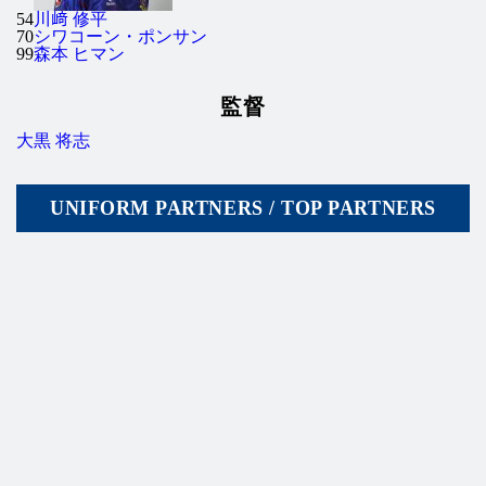
54
川﨑 修平
70
シワコーン・ポンサン
99
森本 ヒマン
監督
大黒 将志
UNIFORM PARTNERS / TOP PARTNERS