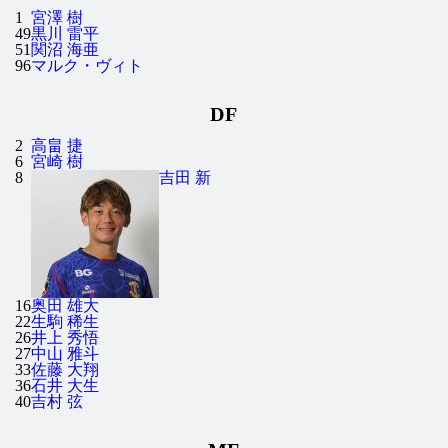
1
宮澤 樹
49
黒川 雷平
51
関沼 海亜
96
マルク・ヴィト
DF
2
高畠 捷
6
宮崎 樹
8
吉田 新
16
奥田 雄大
22
生駒 稀生
26
井上 秀悟
27
中山 雅斗
33
佐藤 大翔
36
石井 大生
40
吉村 弦