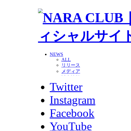
NEWS
ALL
リリース
メディア
試合情報
Twitter
グッズ
ファンコミュニティ
普及・育成
Instagram
ホームタウン
コラム
Facebook
その他
TEAM
YouTube
2026/27トップチーム