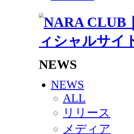
2026/27トップチームスタッフ
ソシオス
バモス
チアダンススクール
ボランティアチーム「volundeer
ビクトリーロード
HOMEGAME
観戦ルール＆マナー
ホームゲーム運営管理規定
Jリーグ運営管理規定
NEWS
写真・動画使用ガイドライン
ロートフィールド奈良
SCHEDULE
2026/27
NEWS
練習見学時のファンサービスに
TICKET
ALL
奈良クラブ明治安田J3リーグ202
奈良クラブ明治安田Ｊ3リーグ 20
リリース
観戦ルール＆マナー
FANCOMMUNITY
2026/27ファンコミュニティ
メディア
サポートショップ