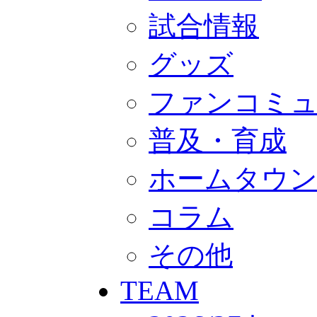
GOODS
オフィシャルストア（実店舗）
試合情報
オンラインストア
ACADEMY
グッズ
アカデミーについて
プロジェクト
コーチ&スタッフ
ファンコミ
ジュニア
ジュニアユース
ユース
普及・育成
練習拠点（ナラディーア）
SCHOOL
ホームタウ
CLUB
2026/27 パートナー企業
パートナー募集
コラム
クラブ理念
クラブ情報
サステナビリティ
その他
Web制作支援
応援プロジェクト
TEAM