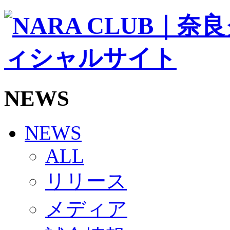
ソシオス
バモス
チアダンススクール
ボランティアチーム「volundeer」
ビクトリーロード
HOMEGAME
観戦ルール＆マナー
ホームゲーム運営管理規定
NEWS
Jリーグ運営管理規定
写真・動画使用ガイドライン
ロートフィールド奈良
SCHEDULE
NEWS
2026/27
練習見学時のファンサービスについて
ALL
TICKET
奈良クラブ明治安田J3リーグ2026/27シーズン試
リリース
奈良クラブ明治安田Ｊ3リーグ 2026/27シーズン
観戦ルール＆マナー
FANCOMMUNITY
メディア
2026/27ファンコミュニティ
サポートショップ
GOODS