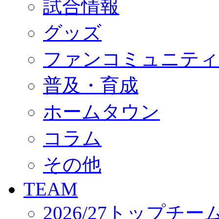
試合情報
オフィシャルストア（実店舗）
オンラインストア
ACADEMY
グッズ
アカデミーについて
プロジェクト
ファンコミュニティ
コーチ&スタッフ
ジュニア
ジュニアユース
普及・育成
ユース
練習拠点（ナラディーア）
ホームタウン
SCHOOL
CLUB
2026/27 パートナー企業
コラム
パートナー募集
クラブ理念
クラブ情報
その他
サステナビリティ
Web制作支援
TEAM
応援プロジェクト
2026/27トップチー