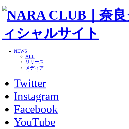
NEWS
ALL
リリース
メディア
試合情報
Twitter
グッズ
ファンコミュニティ
普及・育成
Instagram
ホームタウン
コラム
Facebook
その他
TEAM
YouTube
2026/27トップチーム
2026/27トップチームスタッフ