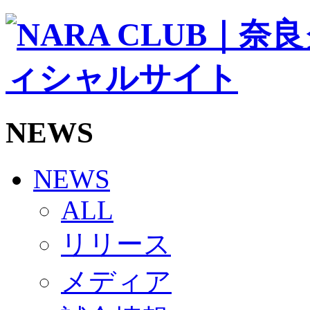
ソシオス
バモス
チアダンススクール
ボランティアチーム「volundeer」
ビクトリーロード
HOMEGAME
観戦ルール＆マナー
ホームゲーム運営管理規定
NEWS
Jリーグ運営管理規定
写真・動画使用ガイドライン
ロートフィールド奈良
SCHEDULE
NEWS
2026/27
練習見学時のファンサービスについて
ALL
TICKET
奈良クラブ明治安田J3リーグ2026/27シーズン試
リリース
奈良クラブ明治安田Ｊ3リーグ 2026/27シーズン
観戦ルール＆マナー
FANCOMMUNITY
メディア
2026/27ファンコミュニティ
サポートショップ
GOODS