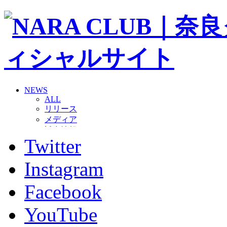
NEWS
ALL
リリース
メディア
試合情報
Twitter
グッズ
ファンコミュニティ
普及・育成
Instagram
ホームタウン
コラム
Facebook
その他
TEAM
YouTube
2026/27トップチーム
2026/27トップチームスタッフ