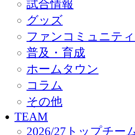
試合情報
オフィシャルストア（実店舗）
オンラインストア
ACADEMY
グッズ
アカデミーについて
プロジェクト
ファンコミュニティ
コーチ&スタッフ
ジュニア
ジュニアユース
普及・育成
ユース
練習拠点（ナラディーア）
ホームタウン
SCHOOL
CLUB
2026/27 パートナー企業
コラム
パートナー募集
クラブ理念
クラブ情報
その他
サステナビリティ
Web制作支援
TEAM
応援プロジェクト
2026/27トップチー