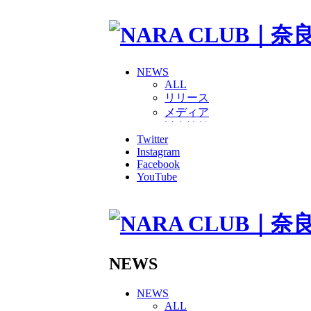
NEWS
ALL
リリース
メディア
試合情報
Twitter
グッズ
Instagram
ファンコミュニティ
Facebook
普及・育成
YouTube
ホームタウン
コラム
その他
TEAM
2026/27トップチーム
2026/27トップチームスタッ
NEWS
ソシオス
バモス
NEWS
チアダンススクール
ALL