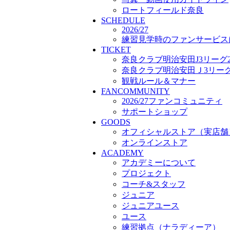
プロジェクト
ロートフィールド奈良
SCHEDULE
コーチ&スタッフ
2026/27
ジュニア
練習見学時のファンサービス
ジュニアユース
TICKET
ユース
奈良クラブ明治安田J3リーグ2
練習拠点（ナラディーア）
奈良クラブ明治安田Ｊ3リーグ 
SCHOOL
観戦ルール＆マナー
CLUB
FANCOMMUNITY
2026/27 パートナー企業
2026/27ファンコミュニティ
パートナー募集
サポートショップ
クラブ理念
GOODS
クラブ情報
オフィシャルストア（実店舗
サステナビリティ
オンラインストア
Web制作支援
ACADEMY
応援プロジェクト
アカデミーについて
プロジェクト
コーチ&スタッフ
ジュニア
ジュニアユース
ユース
練習拠点（ナラディーア）