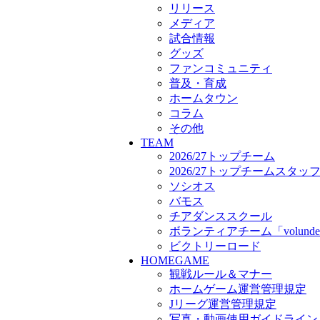
ボランティアチーム「volunde
リリース
ビクトリーロード
メディア
HOMEGAME
試合情報
観戦ルール＆マナー
グッズ
ホームゲーム運営管理規定
ファンコミュニティ
Jリーグ運営管理規定
普及・育成
写真・動画使用ガイドライン
ホームタウン
ロートフィールド奈良
コラム
SCHEDULE
その他
2026/27
TEAM
練習見学時のファンサービス
2026/27トップチーム
TICKET
2026/27トップチームスタッ
奈良クラブ明治安田J3リーグ2
ソシオス
奈良クラブ明治安田Ｊ3リーグ 
バモス
観戦ルール＆マナー
チアダンススクール
FANCOMMUNITY
ボランティアチーム「volunde
2026/27ファンコミュニティ
ビクトリーロード
サポートショップ
HOMEGAME
GOODS
観戦ルール＆マナー
オフィシャルストア（実店舗
ホームゲーム運営管理規定
オンラインストア
Jリーグ運営管理規定
ACADEMY
アカデミーについて
写真・動画使用ガイドライン