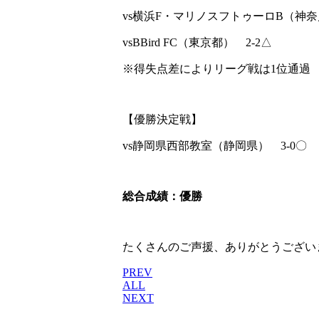
vs横浜F・マリノスフトゥーロB（神奈
vsBBird FC（東京都） 2-2△
※得失点差によりリーグ戦は1位通過
【優勝決定戦】
vs静岡県西部教室（静岡県） 3-0〇
総合成績：優勝
たくさんのご声援、ありがとうござい
PREV
ALL
NEXT