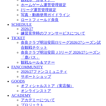
オフィシャルストア（実店舗）
ホームゲーム運営管理規定
オンラインストア
Jリーグ運営管理規定
ACADEMY
写真・動画使用ガイドライン
アカデミーについて
ロートフィールド奈良
プロジェクト
SCHEDULE
コーチ&スタッフ
2026/27
ジュニア
練習見学時のファンサービスについて
ジュニアユース
TICKET
奈良クラブ明治安田J3リーグ2026/27シーズン試
ユース
合観戦チケット
練習拠点（ナラディーア）
奈良クラブ明治安田Ｊ3リーグ 2026/27シーズン
SCHOOL
CLUB
「鹿パス」
2026/27 パートナー企業
観戦ルール＆マナー
パートナー募集
FANCOMMUNITY
クラブ理念
2026/27ファンコミュニティ
クラブ情報
サポートショップ
サステナビリティ
GOODS
オフィシャルストア（実店舗）
Web制作支援
オンラインストア
応援プロジェクト
ACADEMY
アカデミーについて
プロジェクト