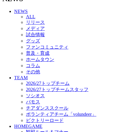
チアダンススクール
NEWS
ボランティアチーム「volundeer」
ALL
ビクトリーロード
リリース
HOMEGAME
メディア
観戦ルール＆マナー
試合情報
ホームゲーム運営管理規定
グッズ
Jリーグ運営管理規定
ファンコミュニティ
写真・動画使用ガイドライン
普及・育成
ロートフィールド奈良
ホームタウン
SCHEDULE
コラム
2026/27
練習見学時のファンサービスについて
その他
TICKET
TEAM
奈良クラブ明治安田J3リーグ2026/27シーズン試
2026/27トップチーム
合観戦チケット
2026/27トップチームスタッフ
奈良クラブ明治安田Ｊ3リーグ 2026/27シーズン
ソシオス
「鹿パス」
バモス
観戦ルール＆マナー
チアダンススクール
FANCOMMUNITY
ボランティアチーム「volundeer」
2026/27ファンコミュニティ
ビクトリーロード
サポートショップ
HOMEGAME
GOODS
観戦ルール＆マナー