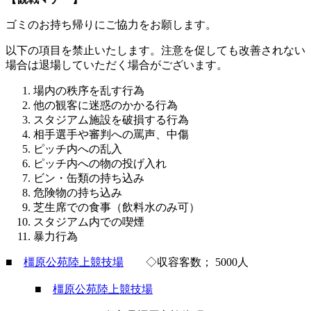
ゴミのお持ち帰りにご協力をお願します。
以下の項目を禁止いたします。注意を促しても改善されない
場合は退場していただく場合がございます。
場内の秩序を乱す行為
他の観客に迷惑のかかる行為
スタジアム施設を破損する行為
相手選手や審判への罵声、中傷
ピッチ内への乱入
ピッチ内への物の投げ入れ
ビン・缶類の持ち込み
危険物の持ち込み
芝生席での食事（飲料水のみ可）
スタジアム内での喫煙
暴力行為
■
橿原公苑陸上競技場
◇収容客数； 5000人
■
橿原公苑陸上競技場