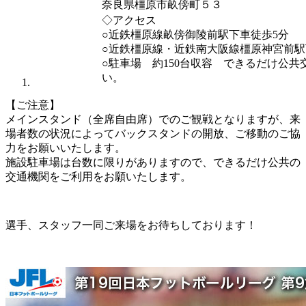
奈良県橿原市畝傍町５３
◇アクセス
○近鉄橿原線畝傍御陵前駅下車徒歩5分
○近鉄橿原線・近鉄南大阪線橿原神宮前駅
○駐車場 約150台収容 できるだけ公
い。
【ご注意】
メインスタンド（全席自由席）でのご観戦となりますが、来
場者数の状況によってバックスタンドの開放、ご移動のご協
力をお願いいたします。
施設駐車場は台数に限りがありますので、できるだけ公共の
交通機関をご利用をお願いたします。
選手、スタッフ一同ご来場をお待ちしております！