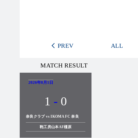
PREV
ALL
MATCH RESULT
2026年8月1日
1
-
0
奈良クラブ vs IKOMA FC 奈良
鞄工房山本AF橿原