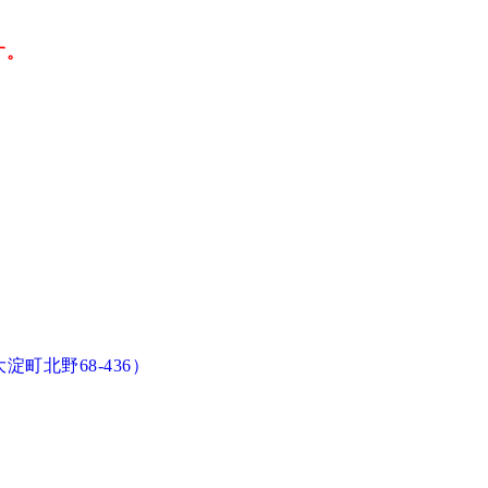
す。
町北野68-436）