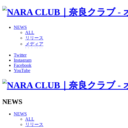
NEWS
ALL
リリース
メディア
試合情報
Twitter
グッズ
Instagram
ファンコミュニティ
Facebook
普及・育成
YouTube
ホームタウン
コラム
その他
TEAM
2026/27トップチーム
NEWS
2026/27トップチームスタッフ
ソシオス
NEWS
バモス
ALL
チアダンススクール
リリース
ボランティアチーム「volundeer」