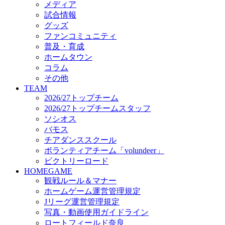
メディア
ビクトリーロード
試合情報
HOMEGAME
グッズ
観戦ルール＆マナー
ファンコミュニティ
ホームゲーム運営管理規定
普及・育成
Jリーグ運営管理規定
ホームタウン
写真・動画使用ガイドライン
コラム
ロートフィールド奈良
その他
SCHEDULE
TEAM
2026/27
2026/27トップチーム
練習見学時のファンサービスについて
2026/27トップチームスタッフ
TICKET
ソシオス
奈良クラブ明治安田J3リーグ2026/27シーズン試
バモス
奈良クラブ明治安田Ｊ3リーグ 2026/27シーズン
チアダンススクール
観戦ルール＆マナー
FANCOMMUNITY
ボランティアチーム「volundeer」
2026/27ファンコミュニティ
ビクトリーロード
サポートショップ
HOMEGAME
GOODS
観戦ルール＆マナー
オフィシャルストア（実店舗）
ホームゲーム運営管理規定
オンラインストア
Jリーグ運営管理規定
ACADEMY
写真・動画使用ガイドライン
アカデミーについて
ロートフィールド奈良