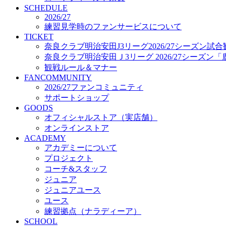
プロジェクト
SCHEDULE
コーチ&スタッフ
2026/27
練習見学時のファンサービスについて
ジュニア
TICKET
ジュニアユース
奈良クラブ明治安田J3リーグ2026/27シーズン試
ユース
奈良クラブ明治安田Ｊ3リーグ 2026/27シーズン
練習拠点（ナラディーア）
観戦ルール＆マナー
SCHOOL
FANCOMMUNITY
CLUB
2026/27ファンコミュニティ
2026/27 パートナー企業
サポートショップ
パートナー募集
GOODS
クラブ理念
オフィシャルストア（実店舗）
クラブ情報
オンラインストア
サステナビリティ
ACADEMY
Web制作支援
アカデミーについて
応援プロジェクト
プロジェクト
コーチ&スタッフ
ジュニア
ジュニアユース
ユース
練習拠点（ナラディーア）
SCHOOL