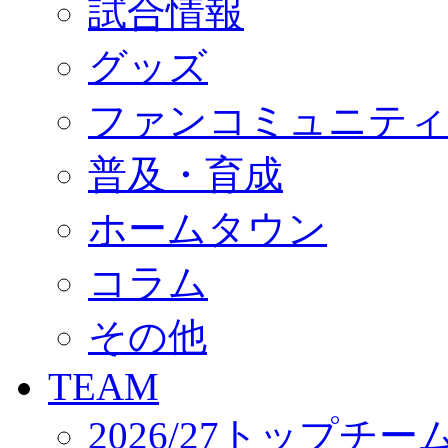
試合情報
オフィシャルストア（実店舗）
オンラインストア
ACADEMY
グッズ
アカデミーについて
プロジェクト
ファンコミュニティ
コーチ&スタッフ
ジュニア
ジュニアユース
普及・育成
ユース
練習拠点（ナラディーア）
ホームタウン
SCHOOL
CLUB
2026/27 パートナー企業
コラム
パートナー募集
クラブ理念
クラブ情報
その他
サステナビリティ
Web制作支援
TEAM
応援プロジェクト
2026/27トップチー