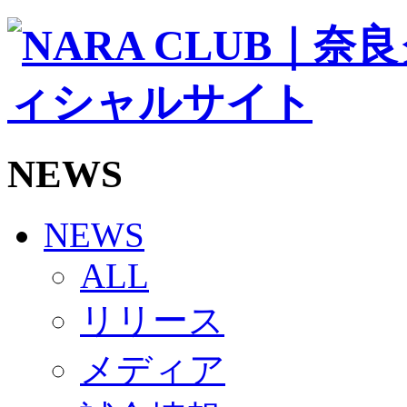
ソシオス
バモス
チアダンススクール
ボランティアチーム「volundeer」
ビクトリーロード
HOMEGAME
観戦ルール＆マナー
ホームゲーム運営管理規定
NEWS
Jリーグ運営管理規定
写真・動画使用ガイドライン
ロートフィールド奈良
SCHEDULE
NEWS
2026/27
練習見学時のファンサービスについて
ALL
TICKET
奈良クラブ明治安田J3リーグ2026/27シーズン試
リリース
奈良クラブ明治安田Ｊ3リーグ 2026/27シーズン
観戦ルール＆マナー
FANCOMMUNITY
メディア
2026/27ファンコミュニティ
サポートショップ
GOODS