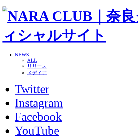
NEWS
ALL
リリース
メディア
試合情報
Twitter
グッズ
ファンコミュニティ
普及・育成
Instagram
ホームタウン
コラム
Facebook
その他
TEAM
YouTube
2026/27トップチーム
2026/27トップチームスタッフ