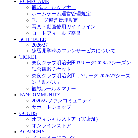
HOMEGAME
GOODS
観戦ルール＆マナー
オフィシャルストア（実店舗）
ホームゲーム運営管理規定
オンラインストア
ACADEMY
Jリーグ運営管理規定
アカデミーについて
写真・動画使用ガイドライン
プロジェクト
ロートフィールド奈良
コーチ&スタッフ
SCHEDULE
2026/27
ジュニア
練習見学時のファンサービスについて
ジュニアユース
TICKET
ユース
奈良クラブ明治安田J3リーグ2026/27シーズン
練習拠点（ナラディーア）
試合観戦チケット
SCHOOL
奈良クラブ明治安田Ｊ3リーグ 2026/27シーズ
CLUB
ン「鹿パス」
2026/27 パートナー企業
観戦ルール＆マナー
パートナー募集
FANCOMMUNITY
クラブ理念
2026/27ファンコミュニティ
クラブ情報
サポートショップ
サステナビリティ
GOODS
Web制作支援
オフィシャルストア（実店舗）
応援プロジェクト
オンラインストア
ACADEMY
アカデミーについて