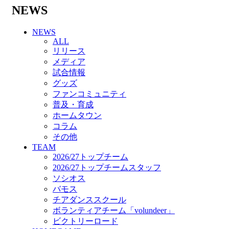
バモス
NEWS
チアダンススクール
ボランティアチーム「volundeer」
NEWS
ビクトリーロード
ALL
HOMEGAME
リリース
観戦ルール＆マナー
メディア
ホームゲーム運営管理規定
試合情報
Jリーグ運営管理規定
グッズ
写真・動画使用ガイドライン
ファンコミュニティ
ロートフィールド奈良
普及・育成
SCHEDULE
ホームタウン
2026/27
コラム
練習見学時のファンサービスについて
その他
TICKET
TEAM
奈良クラブ明治安田J3リーグ2026/27シーズン
2026/27トップチーム
試合観戦チケット
2026/27トップチームスタッフ
奈良クラブ明治安田Ｊ3リーグ 2026/27シーズ
ソシオス
ン「鹿パス」
バモス
観戦ルール＆マナー
チアダンススクール
FANCOMMUNITY
ボランティアチーム「volundeer」
2026/27ファンコミュニティ
ビクトリーロード
サポートショップ