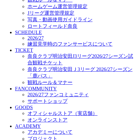
オフィシャルストア（実店舗）
ホームゲーム運営管理規定
オンラインストア
Jリーグ運営管理規定
ACADEMY
写真・動画使用ガイドライン
アカデミーについて
ロートフィールド奈良
プロジェクト
SCHEDULE
コーチ&スタッフ
2026/27
ジュニア
練習見学時のファンサービスについて
ジュニアユース
TICKET
奈良クラブ明治安田J3リーグ2026/27シーズン試
ユース
合観戦チケット
練習拠点（ナラディーア）
奈良クラブ明治安田Ｊ3リーグ 2026/27シーズン
SCHOOL
CLUB
「鹿パス」
2026/27 パートナー企業
観戦ルール＆マナー
パートナー募集
FANCOMMUNITY
クラブ理念
2026/27ファンコミュニティ
クラブ情報
サポートショップ
サステナビリティ
GOODS
オフィシャルストア（実店舗）
Web制作支援
オンラインストア
応援プロジェクト
ACADEMY
アカデミーについて
プロジェクト