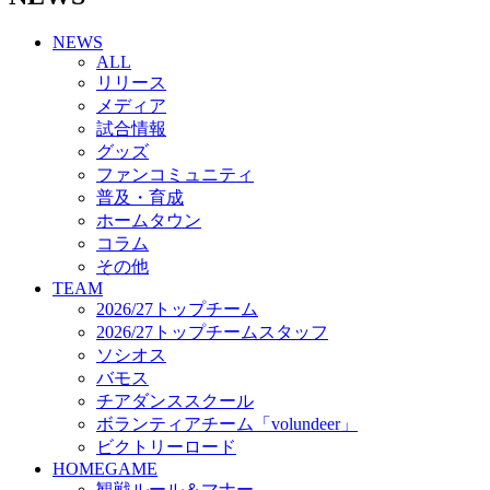
チアダンススクール
NEWS
ボランティアチーム「volundeer」
ALL
ビクトリーロード
リリース
HOMEGAME
メディア
観戦ルール＆マナー
試合情報
ホームゲーム運営管理規定
グッズ
Jリーグ運営管理規定
ファンコミュニティ
写真・動画使用ガイドライン
普及・育成
ロートフィールド奈良
ホームタウン
SCHEDULE
コラム
2026/27
練習見学時のファンサービスについて
その他
TICKET
TEAM
奈良クラブ明治安田J3リーグ2026/27シーズン試
2026/27トップチーム
合観戦チケット
2026/27トップチームスタッフ
奈良クラブ明治安田Ｊ3リーグ 2026/27シーズン
ソシオス
「鹿パス」
バモス
観戦ルール＆マナー
チアダンススクール
FANCOMMUNITY
ボランティアチーム「volundeer」
2026/27ファンコミュニティ
ビクトリーロード
サポートショップ
HOMEGAME
GOODS
観戦ルール＆マナー