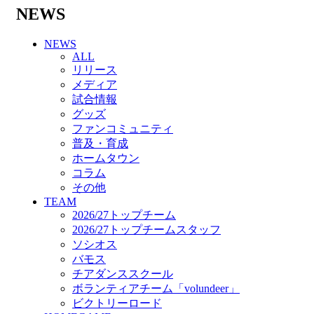
バモス
NEWS
チアダンススクール
ボランティアチーム「volundeer」
NEWS
ビクトリーロード
ALL
HOMEGAME
リリース
観戦ルール＆マナー
メディア
ホームゲーム運営管理規定
試合情報
Jリーグ運営管理規定
グッズ
写真・動画使用ガイドライン
ファンコミュニティ
ロートフィールド奈良
普及・育成
SCHEDULE
ホームタウン
2026/27
コラム
練習見学時のファンサービスについて
その他
TICKET
TEAM
奈良クラブ明治安田J3リーグ2026/27シーズン
2026/27トップチーム
試合観戦チケット
2026/27トップチームスタッフ
奈良クラブ明治安田Ｊ3リーグ 2026/27シーズ
ソシオス
ン「鹿パス」
バモス
観戦ルール＆マナー
チアダンススクール
FANCOMMUNITY
ボランティアチーム「volundeer」
2026/27ファンコミュニティ
ビクトリーロード
サポートショップ