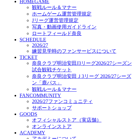
HOMEGAME
GOODS
観戦ルール＆マナー
オフィシャルストア（実店舗）
ホームゲーム運営管理規定
オンラインストア
ACADEMY
Jリーグ運営管理規定
アカデミーについて
写真・動画使用ガイドライン
プロジェクト
ロートフィールド奈良
コーチ&スタッフ
SCHEDULE
2026/27
ジュニア
練習見学時のファンサービスについて
ジュニアユース
TICKET
ユース
奈良クラブ明治安田J3リーグ2026/27シーズン
練習拠点（ナラディーア）
試合観戦チケット
SCHOOL
奈良クラブ明治安田Ｊ3リーグ 2026/27シーズ
CLUB
ン「鹿パス」
2026/27 パートナー企業
観戦ルール＆マナー
パートナー募集
FANCOMMUNITY
クラブ理念
2026/27ファンコミュニティ
クラブ情報
サポートショップ
サステナビリティ
GOODS
Web制作支援
オフィシャルストア（実店舗）
応援プロジェクト
オンラインストア
ACADEMY
アカデミーについて