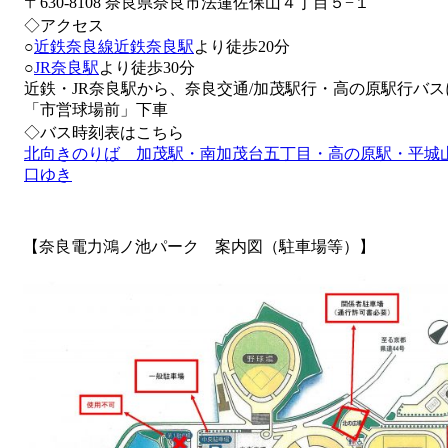
〒630-8108 奈良県奈良市法蓮佐保山４丁目５−１
◇アクセス
○
近鉄
奈良線
近鉄奈良駅
より徒歩20分
○
JR奈良駅
より徒歩30分
近鉄・JR奈良駅から、奈良交通/加茂駅行・高の原駅行バス
「市営球場前」下車
◇バス時刻表はこちら
北向きのりば 加茂駅・南加茂台五丁目・高の原駅・平城
口ゆき
【奈良電力鴻ノ池パーク 案内図（駐車場等）】