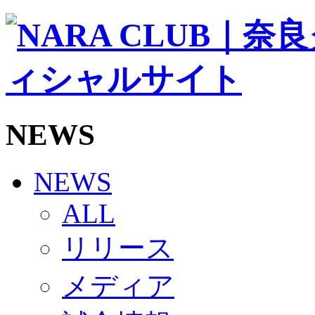
ソシオス
バモス
チアダンススクール
ボランティアチーム「volundeer」
ビクトリーロード
HOMEGAME
観戦ルール＆マナー
ホームゲーム運営管理規定
NEWS
Jリーグ運営管理規定
写真・動画使用ガイドライン
ロートフィールド奈良
SCHEDULE
NEWS
2026/27
練習見学時のファンサービスについて
ALL
TICKET
奈良クラブ明治安田J3リーグ2026/27シーズン試
リリース
奈良クラブ明治安田Ｊ3リーグ 2026/27シーズン
観戦ルール＆マナー
FANCOMMUNITY
メディア
2026/27ファンコミュニティ
サポートショップ
GOODS