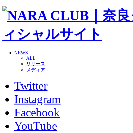
NEWS
ALL
リリース
メディア
試合情報
Twitter
グッズ
ファンコミュニティ
普及・育成
Instagram
ホームタウン
コラム
Facebook
その他
TEAM
YouTube
2026/27トップチーム
2026/27トップチームスタッフ