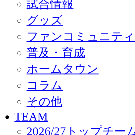
試合情報
オフィシャルストア（実店舗）
オンラインストア
ACADEMY
グッズ
アカデミーについて
プロジェクト
ファンコミュニティ
コーチ&スタッフ
ジュニア
ジュニアユース
普及・育成
ユース
練習拠点（ナラディーア）
ホームタウン
SCHOOL
CLUB
2026/27 パートナー企業
コラム
パートナー募集
クラブ理念
クラブ情報
その他
サステナビリティ
Web制作支援
TEAM
応援プロジェクト
2026/27トップチー