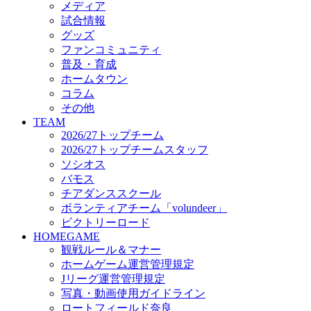
メディア
ビクトリーロード
試合情報
HOMEGAME
グッズ
観戦ルール＆マナー
ファンコミュニティ
ホームゲーム運営管理規定
普及・育成
Jリーグ運営管理規定
ホームタウン
写真・動画使用ガイドライン
コラム
ロートフィールド奈良
その他
SCHEDULE
TEAM
2026/27
2026/27トップチーム
練習見学時のファンサービスについて
2026/27トップチームスタッフ
TICKET
ソシオス
奈良クラブ明治安田J3リーグ2026/27シーズン試
バモス
奈良クラブ明治安田Ｊ3リーグ 2026/27シーズン
チアダンススクール
観戦ルール＆マナー
FANCOMMUNITY
ボランティアチーム「volundeer」
2026/27ファンコミュニティ
ビクトリーロード
サポートショップ
HOMEGAME
GOODS
観戦ルール＆マナー
オフィシャルストア（実店舗）
ホームゲーム運営管理規定
オンラインストア
Jリーグ運営管理規定
ACADEMY
写真・動画使用ガイドライン
アカデミーについて
ロートフィールド奈良