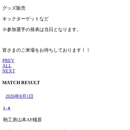
グッズ販売
キックターゲットなど
※参加選手の発表は当日となります。
皆さまのご来場をお待ちしております！！
PREV
ALL
NEXT
MATCH RESULT
2026年8月1日
1
-
0
鞄工房山本AF橿原