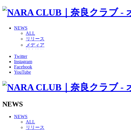
NEWS
ALL
リリース
メディア
試合情報
Twitter
グッズ
Instagram
ファンコミュニティ
Facebook
普及・育成
YouTube
ホームタウン
コラム
その他
TEAM
2026/27トップチーム
NEWS
2026/27トップチームスタッフ
ソシオス
NEWS
バモス
ALL
チアダンススクール
リリース
ボランティアチーム「volundeer」