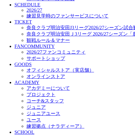
プロジェクト
SCHEDULE
コーチ&スタッフ
2026/27
練習見学時のファンサービスについて
ジュニア
TICKET
ジュニアユース
奈良クラブ明治安田J3リーグ2026/27シーズン試
ユース
奈良クラブ明治安田Ｊ3リーグ 2026/27シーズン
練習拠点（ナラディーア）
観戦ルール＆マナー
SCHOOL
FANCOMMUNITY
CLUB
2026/27ファンコミュニティ
2026/27 パートナー企業
サポートショップ
パートナー募集
GOODS
クラブ理念
オフィシャルストア（実店舗）
クラブ情報
オンラインストア
サステナビリティ
ACADEMY
Web制作支援
アカデミーについて
応援プロジェクト
プロジェクト
コーチ&スタッフ
ジュニア
ジュニアユース
ユース
練習拠点（ナラディーア）
SCHOOL