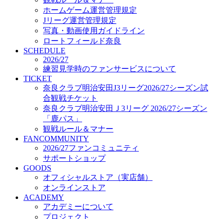
オフィシャルストア（実店舗）
ホームゲーム運営管理規定
オンラインストア
Jリーグ運営管理規定
ACADEMY
写真・動画使用ガイドライン
アカデミーについて
ロートフィールド奈良
プロジェクト
SCHEDULE
コーチ&スタッフ
2026/27
ジュニア
練習見学時のファンサービスについて
ジュニアユース
TICKET
奈良クラブ明治安田J3リーグ2026/27シーズン試
ユース
合観戦チケット
練習拠点（ナラディーア）
奈良クラブ明治安田Ｊ3リーグ 2026/27シーズン
SCHOOL
CLUB
「鹿パス」
2026/27 パートナー企業
観戦ルール＆マナー
パートナー募集
FANCOMMUNITY
クラブ理念
2026/27ファンコミュニティ
クラブ情報
サポートショップ
サステナビリティ
GOODS
オフィシャルストア（実店舗）
Web制作支援
オンラインストア
応援プロジェクト
ACADEMY
アカデミーについて
プロジェクト