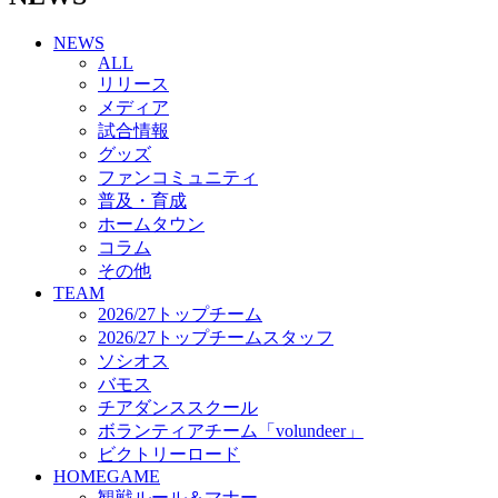
チアダンススクール
NEWS
ボランティアチーム「volundeer」
ALL
ビクトリーロード
リリース
HOMEGAME
メディア
観戦ルール＆マナー
試合情報
ホームゲーム運営管理規定
グッズ
Jリーグ運営管理規定
ファンコミュニティ
写真・動画使用ガイドライン
普及・育成
ロートフィールド奈良
ホームタウン
SCHEDULE
コラム
2026/27
練習見学時のファンサービスについて
その他
TICKET
TEAM
奈良クラブ明治安田J3リーグ2026/27シーズン試
2026/27トップチーム
合観戦チケット
2026/27トップチームスタッフ
奈良クラブ明治安田Ｊ3リーグ 2026/27シーズン
ソシオス
「鹿パス」
バモス
観戦ルール＆マナー
チアダンススクール
FANCOMMUNITY
ボランティアチーム「volundeer」
2026/27ファンコミュニティ
ビクトリーロード
サポートショップ
HOMEGAME
GOODS
観戦ルール＆マナー