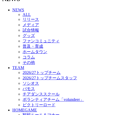
チアダンススクール
NEWS
ボランティアチーム「volundeer」
ALL
ビクトリーロード
リリース
HOMEGAME
メディア
観戦ルール＆マナー
試合情報
ホームゲーム運営管理規定
グッズ
Jリーグ運営管理規定
ファンコミュニティ
写真・動画使用ガイドライン
普及・育成
ロートフィールド奈良
ホームタウン
SCHEDULE
コラム
2026/27
練習見学時のファンサービスについて
その他
TICKET
TEAM
奈良クラブ明治安田J3リーグ2026/27シーズン試
2026/27トップチーム
合観戦チケット
2026/27トップチームスタッフ
奈良クラブ明治安田Ｊ3リーグ 2026/27シーズン
ソシオス
「鹿パス」
バモス
観戦ルール＆マナー
チアダンススクール
FANCOMMUNITY
ボランティアチーム「volundeer」
2026/27ファンコミュニティ
ビクトリーロード
サポートショップ
HOMEGAME
GOODS
観戦ルール＆マナー