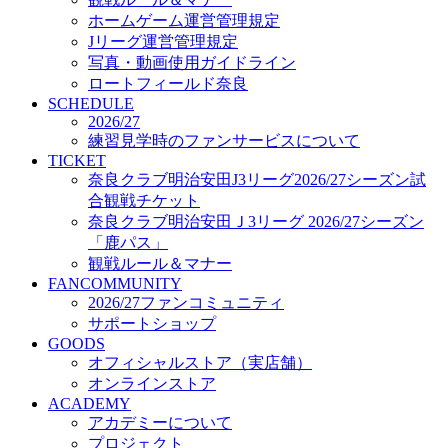
オフィシャルストア（実店舗）
ホームゲーム運営管理規定
オンラインストア
Jリーグ運営管理規定
ACADEMY
写真・動画使用ガイドライン
アカデミーについて
ロートフィールド奈良
プロジェクト
SCHEDULE
コーチ&スタッフ
2026/27
ジュニア
練習見学時のファンサービスについて
ジュニアユース
TICKET
奈良クラブ明治安田J3リーグ2026/27シーズン試
ユース
合観戦チケット
練習拠点（ナラディーア）
奈良クラブ明治安田Ｊ3リーグ 2026/27シーズン
SCHOOL
CLUB
「鹿パス」
2026/27 パートナー企業
観戦ルール＆マナー
パートナー募集
FANCOMMUNITY
クラブ理念
2026/27ファンコミュニティ
クラブ情報
サポートショップ
サステナビリティ
GOODS
オフィシャルストア（実店舗）
Web制作支援
オンラインストア
応援プロジェクト
ACADEMY
アカデミーについて
プロジェクト