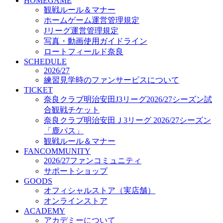
HOMEGAME
オフィシャルストア（実店舗）
観戦ルール＆マナー
オンラインストア
ホームゲーム運営管理規定
ACADEMY
Jリーグ運営管理規定
アカデミーについて
写真・動画使用ガイドライン
プロジェクト
ロートフィールド奈良
コーチ&スタッフ
SCHEDULE
ジュニア
2026/27
ジュニアユース
練習見学時のファンサービスについて
TICKET
ユース
奈良クラブ明治安田J3リーグ2026/27シーズン試
練習拠点（ナラディーア）
合観戦チケット
SCHOOL
CLUB
奈良クラブ明治安田Ｊ3リーグ 2026/27シーズン
2026/27 パートナー企業
「鹿パス」
パートナー募集
観戦ルール＆マナー
クラブ理念
FANCOMMUNITY
クラブ情報
2026/27ファンコミュニティ
サステナビリティ
サポートショップ
GOODS
Web制作支援
オフィシャルストア（実店舗）
応援プロジェクト
オンラインストア
ACADEMY
アカデミーについて