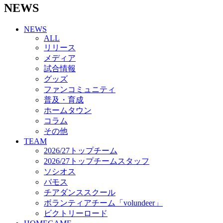
NEWS
チアダンススクール
ボランティアチーム「volundeer」
NEWS
ビクトリーロード
ALL
HOMEGAME
リリース
観戦ルール＆マナー
メディア
ホームゲーム運営管理規定
試合情報
Jリーグ運営管理規定
グッズ
写真・動画使用ガイドライン
ファンコミュニティ
ロートフィールド奈良
普及・育成
SCHEDULE
ホームタウン
2026/27
練習見学時のファンサービスについて
コラム
TICKET
その他
奈良クラブ明治安田J3リーグ2026/27シーズン試
TEAM
合観戦チケット
2026/27トップチーム
奈良クラブ明治安田Ｊ3リーグ 2026/27シーズン
2026/27トップチームスタッフ
「鹿パス」
ソシオス
観戦ルール＆マナー
バモス
FANCOMMUNITY
チアダンススクール
2026/27ファンコミュニティ
ボランティアチーム「volundeer」
サポートショップ
ビクトリーロード
GOODS