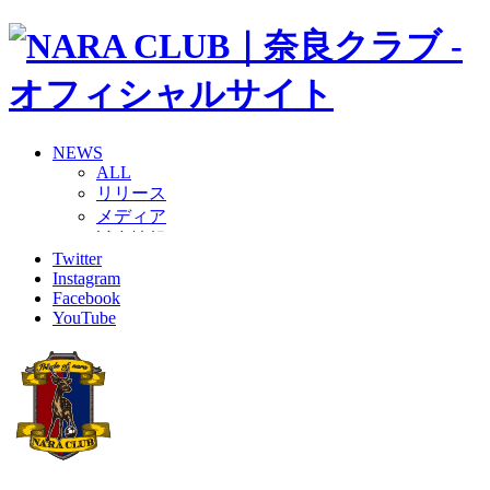
NEWS
ALL
リリース
メディア
試合情報
Twitter
グッズ
Instagram
ファンコミュニティ
Facebook
普及・育成
YouTube
ホームタウン
コラム
その他
TEAM
2026/27トップチーム
2026/27トップチームスタッフ
ソシオス
バモス