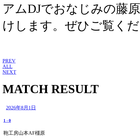
アムDJでおなじみの藤
けします。ぜひご覧くだ
PREV
ALL
NEXT
MATCH RESULT
2026年8月1日
1
-
0
鞄工房山本AF橿原