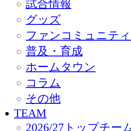
試合情報
オフィシャルストア（実店舗）
オンラインストア
ACADEMY
グッズ
アカデミーについて
プロジェクト
ファンコミュニティ
コーチ&スタッフ
ジュニア
ジュニアユース
普及・育成
ユース
練習拠点（ナラディーア）
ホームタウン
SCHOOL
CLUB
2026/27 パートナー企業
コラム
パートナー募集
クラブ理念
クラブ情報
その他
サステナビリティ
Web制作支援
TEAM
応援プロジェクト
2026/27トップチー