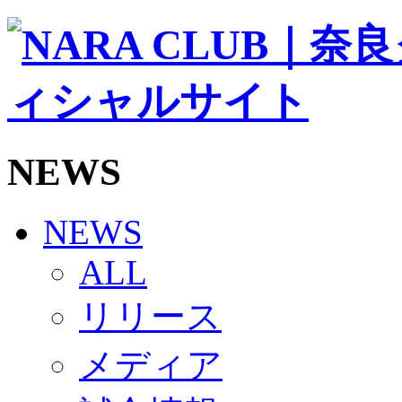
ソシオス
バモス
チアダンススクール
ボランティアチーム「volundeer」
ビクトリーロード
HOMEGAME
観戦ルール＆マナー
ホームゲーム運営管理規定
NEWS
Jリーグ運営管理規定
写真・動画使用ガイドライン
ロートフィールド奈良
SCHEDULE
NEWS
2026/27
練習見学時のファンサービスについて
ALL
TICKET
奈良クラブ明治安田J3リーグ2026/27シーズン試
リリース
奈良クラブ明治安田Ｊ3リーグ 2026/27シーズン
観戦ルール＆マナー
FANCOMMUNITY
メディア
2026/27ファンコミュニティ
サポートショップ
GOODS