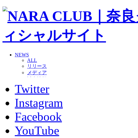
NEWS
ALL
リリース
メディア
試合情報
Twitter
グッズ
ファンコミュニティ
普及・育成
Instagram
ホームタウン
コラム
Facebook
その他
TEAM
YouTube
2026/27トップチーム
2026/27トップチームスタッフ