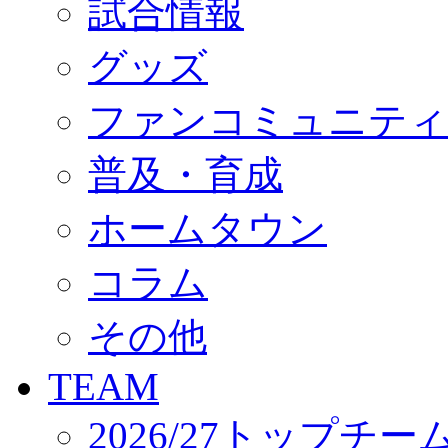
試合情報
オフィシャルストア（実店舗）
オンラインストア
ACADEMY
グッズ
アカデミーについて
プロジェクト
ファンコミュニティ
コーチ&スタッフ
ジュニア
ジュニアユース
普及・育成
ユース
練習拠点（ナラディーア）
ホームタウン
SCHOOL
CLUB
2026/27 パートナー企業
コラム
パートナー募集
クラブ理念
クラブ情報
その他
サステナビリティ
Web制作支援
TEAM
応援プロジェクト
2026/27トップチー