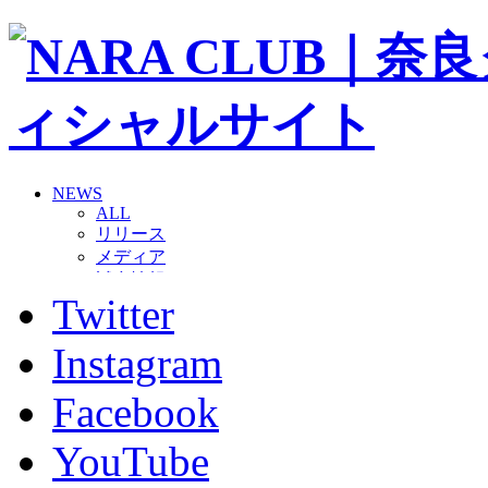
NEWS
ALL
リリース
メディア
試合情報
Twitter
グッズ
ファンコミュニティ
普及・育成
Instagram
ホームタウン
コラム
Facebook
その他
TEAM
YouTube
2026/27トップチーム
2026/27トップチームスタッフ