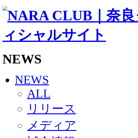
ソシオス
バモス
チアダンススクール
ボランティアチーム「volundeer」
ビクトリーロード
HOMEGAME
観戦ルール＆マナー
ホームゲーム運営管理規定
NEWS
Jリーグ運営管理規定
写真・動画使用ガイドライン
ロートフィールド奈良
SCHEDULE
NEWS
2026/27
練習見学時のファンサービスについて
ALL
TICKET
奈良クラブ明治安田J3リーグ2026/27シーズン試
リリース
奈良クラブ明治安田Ｊ3リーグ 2026/27シーズン
観戦ルール＆マナー
FANCOMMUNITY
メディア
2026/27ファンコミュニティ
サポートショップ
GOODS