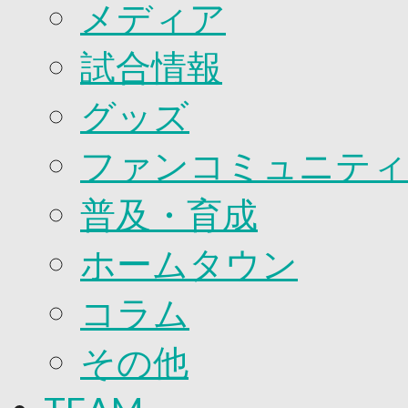
2026/27ファンコミュニティ
メディア
サポートショップ
GOODS
試合情報
オフィシャルストア（実店舗）
オンラインストア
ACADEMY
グッズ
アカデミーについて
プロジェクト
ファンコミュニティ
コーチ&スタッフ
ジュニア
ジュニアユース
普及・育成
ユース
練習拠点（ナラディーア）
ホームタウン
SCHOOL
CLUB
2026/27 パートナー企業
コラム
パートナー募集
クラブ理念
その他
クラブ情報
サステナビリティ
Web制作支援