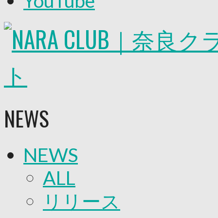
YouTube
2026/27トップチーム
2026/27トップチームスタッフ
ソシオス
バモス
チアダンススクール
ボランティアチーム「volundeer」
ビクトリーロード
HOMEGAME
観戦ルール＆マナー
ホームゲーム運営管理規定
NEWS
Jリーグ運営管理規定
写真・動画使用ガイドライン
ロートフィールド奈良
SCHEDULE
NEWS
2026/27
練習見学時のファンサービスについて
TICKET
ALL
奈良クラブ明治安田J3リーグ2026/27シーズン
奈良クラブ明治安田Ｊ3リーグ 2026/27シーズン
リリース
観戦ルール＆マナー
FANCOMMUNITY