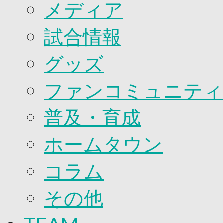
2026/27ファンコミュニティ
メディア
サポートショップ
GOODS
試合情報
オフィシャルストア（実店舗）
オンラインストア
ACADEMY
グッズ
アカデミーについて
プロジェクト
ファンコミュニティ
コーチ&スタッフ
ジュニア
ジュニアユース
普及・育成
ユース
練習拠点（ナラディーア）
ホームタウン
SCHOOL
CLUB
2026/27 パートナー企業
コラム
パートナー募集
クラブ理念
その他
クラブ情報
サステナビリティ
Web制作支援