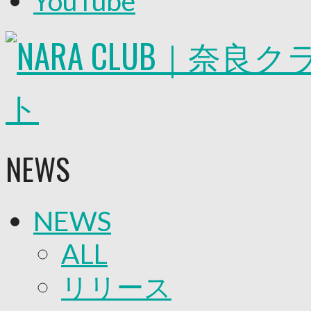
YouTube
2026/27トップチーム
2026/27トップチームスタッフ
ソシオス
バモス
チアダンススクール
ボランティアチーム「volundeer」
ビクトリーロード
HOMEGAME
観戦ルール＆マナー
ホームゲーム運営管理規定
NEWS
Jリーグ運営管理規定
写真・動画使用ガイドライン
ロートフィールド奈良
SCHEDULE
NEWS
2026/27
練習見学時のファンサービスについて
TICKET
ALL
奈良クラブ明治安田J3リーグ2026/27シーズン
奈良クラブ明治安田Ｊ3リーグ 2026/27シーズン
リリース
観戦ルール＆マナー
FANCOMMUNITY