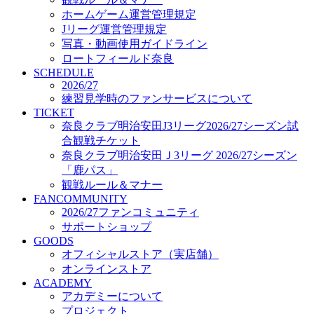
オフィシャルストア（実店舗）
ホームゲーム運営管理規定
オンラインストア
Jリーグ運営管理規定
ACADEMY
写真・動画使用ガイドライン
アカデミーについて
ロートフィールド奈良
プロジェクト
SCHEDULE
コーチ&スタッフ
2026/27
ジュニア
練習見学時のファンサービスについて
ジュニアユース
TICKET
奈良クラブ明治安田J3リーグ2026/27シーズン試
ユース
合観戦チケット
練習拠点（ナラディーア）
奈良クラブ明治安田Ｊ3リーグ 2026/27シーズン
SCHOOL
CLUB
「鹿パス」
2026/27 パートナー企業
観戦ルール＆マナー
パートナー募集
FANCOMMUNITY
クラブ理念
2026/27ファンコミュニティ
クラブ情報
サポートショップ
サステナビリティ
GOODS
オフィシャルストア（実店舗）
Web制作支援
オンラインストア
応援プロジェクト
ACADEMY
アカデミーについて
プロジェクト