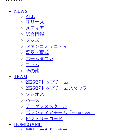
チアダンススクール
NEWS
ボランティアチーム「volundeer」
ALL
ビクトリーロード
リリース
HOMEGAME
メディア
観戦ルール＆マナー
試合情報
ホームゲーム運営管理規定
グッズ
Jリーグ運営管理規定
ファンコミュニティ
写真・動画使用ガイドライン
普及・育成
ロートフィールド奈良
ホームタウン
SCHEDULE
コラム
2026/27
練習見学時のファンサービスについて
その他
TICKET
TEAM
奈良クラブ明治安田J3リーグ2026/27シーズン試
2026/27トップチーム
合観戦チケット
2026/27トップチームスタッフ
奈良クラブ明治安田Ｊ3リーグ 2026/27シーズン
ソシオス
「鹿パス」
バモス
観戦ルール＆マナー
チアダンススクール
FANCOMMUNITY
ボランティアチーム「volundeer」
2026/27ファンコミュニティ
ビクトリーロード
サポートショップ
HOMEGAME
GOODS
観戦ルール＆マナー