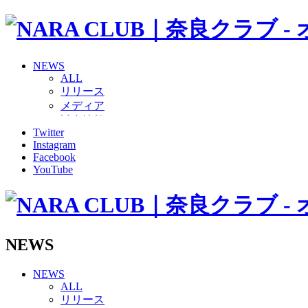
NEWS
ALL
リリース
メディア
試合情報
Twitter
グッズ
Instagram
ファンコミュニティ
Facebook
普及・育成
YouTube
ホームタウン
コラム
その他
TEAM
2026/27トップチーム
NEWS
2026/27トップチームスタッフ
ソシオス
NEWS
バモス
ALL
チアダンススクール
リリース
ボランティアチーム「volundeer」