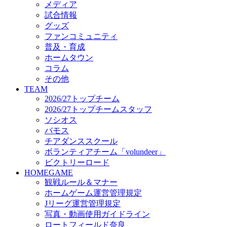
メディア
ビクトリーロード
試合情報
HOMEGAME
グッズ
観戦ルール＆マナー
ファンコミュニティ
ホームゲーム運営管理規定
普及・育成
Jリーグ運営管理規定
ホームタウン
写真・動画使用ガイドライン
コラム
ロートフィールド奈良
その他
SCHEDULE
TEAM
2026/27
2026/27トップチーム
練習見学時のファンサービスについて
2026/27トップチームスタッフ
TICKET
ソシオス
奈良クラブ明治安田J3リーグ2026/27シーズン試
バモス
奈良クラブ明治安田Ｊ3リーグ 2026/27シーズン
チアダンススクール
観戦ルール＆マナー
FANCOMMUNITY
ボランティアチーム「volundeer」
2026/27ファンコミュニティ
ビクトリーロード
サポートショップ
HOMEGAME
GOODS
観戦ルール＆マナー
オフィシャルストア（実店舗）
ホームゲーム運営管理規定
オンラインストア
Jリーグ運営管理規定
ACADEMY
写真・動画使用ガイドライン
アカデミーについて
ロートフィールド奈良