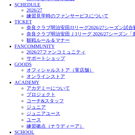
プロジェクト
SCHEDULE
コーチ&スタッフ
2026/27
練習見学時のファンサービスについて
ジュニア
TICKET
ジュニアユース
奈良クラブ明治安田J3リーグ2026/27シーズン試
ユース
奈良クラブ明治安田Ｊ3リーグ 2026/27シーズン
練習拠点（ナラディーア）
観戦ルール＆マナー
SCHOOL
FANCOMMUNITY
CLUB
2026/27ファンコミュニティ
2026/27 パートナー企業
サポートショップ
パートナー募集
GOODS
クラブ理念
オフィシャルストア（実店舗）
クラブ情報
オンラインストア
サステナビリティ
ACADEMY
Web制作支援
アカデミーについて
応援プロジェクト
プロジェクト
コーチ&スタッフ
ジュニア
ジュニアユース
ユース
練習拠点（ナラディーア）
SCHOOL