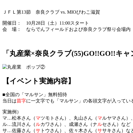
ＪＦＬ第13節 奈良クラブ vs. MIOびわこ滋賀
開催日： 10月28日（土）11:00スタート
会 場： ならでんフィールドおよび奈良クラブ祭り会場内
「丸産業×奈良クラブ(55)GO!!GO!!キ
【イベント実施内容】
■全国の「マルサン」無料招待
当日は
苗字
に一文字でも「マルサン」の各頭文字が入ってい
実施例）
マ…松本さん（
マ
ツモトさん）、丸山さん（
マ
ルヤマさん）
ル…流川さん（
ル
カワさん）、成瀬さん（ナ
ル
セさん）など
サ…佐藤さん（
サ
トウさん）、佐々木さん（
サ
サキさん）な