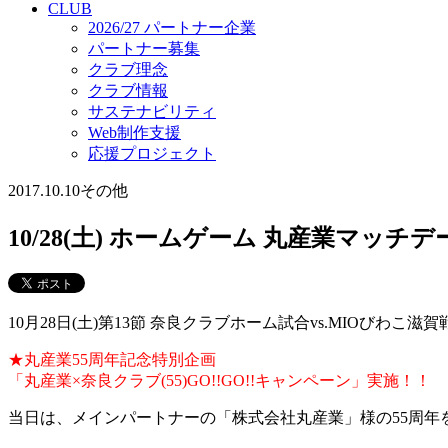
CLUB
2026/27 パートナー企業
パートナー募集
クラブ理念
クラブ情報
サステナビリティ
Web制作支援
応援プロジェクト
2017.10.10
その他
10/28(土) ホームゲーム 丸産業マッ
10月28日(土)第13節 奈良クラブホーム試合vs.MIOび
★丸産業55周年記念特別企画
「丸産業×奈良クラブ(55)GO!!GO!!キャンペーン」実施！！
当日は、メインパートナーの「株式会社丸産業」様の55周年