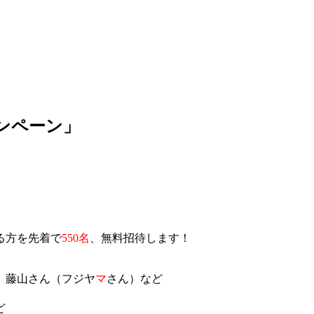
ャンペーン」
る方を先着で
550名
、無料招待します！
、藤山さん（フジヤ
マ
さん）など
ど