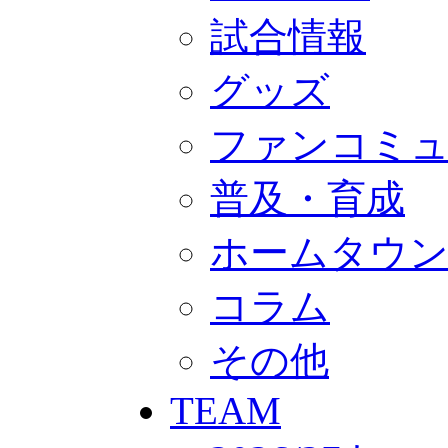
GOODS
オフィシャルストア（実店舗）
試合情報
オンラインストア
ACADEMY
グッズ
アカデミーについて
プロジェクト
コーチ&スタッフ
ファンコミ
ジュニア
ジュニアユース
ユース
普及・育成
練習拠点（ナラディーア）
SCHOOL
ホームタウ
CLUB
2026/27 パートナー企業
パートナー募集
コラム
クラブ理念
クラブ情報
サステナビリティ
その他
Web制作支援
応援プロジェクト
TEAM