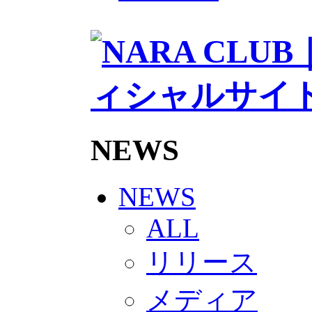
2026/27トップチームスタッフ
ソシオス
バモス
チアダンススクール
ボランティアチーム「volundeer
ビクトリーロード
HOMEGAME
観戦ルール＆マナー
ホームゲーム運営管理規定
Jリーグ運営管理規定
NEWS
写真・動画使用ガイドライン
ロートフィールド奈良
SCHEDULE
2026/27
NEWS
練習見学時のファンサービスに
TICKET
ALL
奈良クラブ明治安田J3リーグ202
奈良クラブ明治安田Ｊ3リーグ 20
リリース
観戦ルール＆マナー
FANCOMMUNITY
2026/27ファンコミュニティ
メディア
サポートショップ