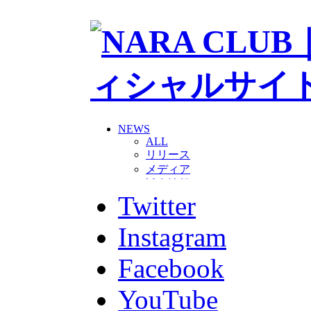
NEWS
ALL
リリース
メディア
試合情報
Twitter
グッズ
ファンコミュニティ
普及・育成
Instagram
ホームタウン
コラム
Facebook
その他
TEAM
YouTube
2026/27トップチーム