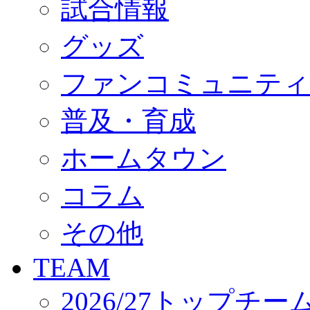
試合情報
オフィシャルストア（実店舗）
オンラインストア
ACADEMY
グッズ
アカデミーについて
プロジェクト
ファンコミュニティ
コーチ&スタッフ
ジュニア
ジュニアユース
普及・育成
ユース
練習拠点（ナラディーア）
ホームタウン
SCHOOL
CLUB
2026/27 パートナー企業
コラム
パートナー募集
クラブ理念
クラブ情報
その他
サステナビリティ
Web制作支援
TEAM
応援プロジェクト
2026/27トップチー