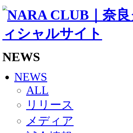
ソシオス
バモス
チアダンススクール
ボランティアチーム「volundeer」
ビクトリーロード
HOMEGAME
観戦ルール＆マナー
ホームゲーム運営管理規定
NEWS
Jリーグ運営管理規定
写真・動画使用ガイドライン
ロートフィールド奈良
SCHEDULE
NEWS
2026/27
練習見学時のファンサービスについて
ALL
TICKET
奈良クラブ明治安田J3リーグ2026/27シーズン試
リリース
奈良クラブ明治安田Ｊ3リーグ 2026/27シーズン
観戦ルール＆マナー
FANCOMMUNITY
メディア
2026/27ファンコミュニティ
サポートショップ
GOODS