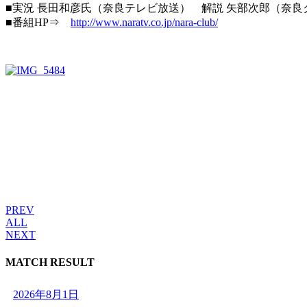
■実況 長田和彦氏（奈良テレビ放送） 解説 矢部次郎（奈良
■番組HP⇒
http://www.naratv.co.jp/nara-club/
PREV
ALL
NEXT
MATCH RESULT
2026年8月1日