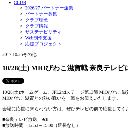
CLUB
2026/27 パートナー企業
パートナー募集
クラブ理念
クラブ情報
サステナビリティ
Web制作支援
応援プロジェクト
2017.10.25
その他
10/28(土) MIOびわこ滋賀戦 奈良
10/28(土)ホームゲーム、JFL2ndステージ第13節 MI
MIOびわこ滋賀との熱い戦いを一戦をお伝えいたします。
会場に応援に来られない方は、ぜひテレビの前で応援してく
■奈良テレビ放送 9ch
■放送時間 12:53～15:00（延長なし）