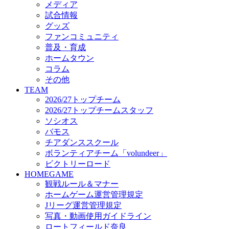
メディア
ビクトリーロード
試合情報
HOMEGAME
グッズ
観戦ルール＆マナー
ファンコミュニティ
ホームゲーム運営管理規定
普及・育成
Jリーグ運営管理規定
ホームタウン
写真・動画使用ガイドライン
コラム
ロートフィールド奈良
その他
SCHEDULE
TEAM
2026/27
2026/27トップチーム
練習見学時のファンサービスについて
2026/27トップチームスタッフ
TICKET
ソシオス
奈良クラブ明治安田J3リーグ2026/27シーズン試
バモス
奈良クラブ明治安田Ｊ3リーグ 2026/27シーズン
チアダンススクール
観戦ルール＆マナー
FANCOMMUNITY
ボランティアチーム「volundeer」
2026/27ファンコミュニティ
ビクトリーロード
サポートショップ
HOMEGAME
GOODS
観戦ルール＆マナー
オフィシャルストア（実店舗）
ホームゲーム運営管理規定
オンラインストア
Jリーグ運営管理規定
ACADEMY
写真・動画使用ガイドライン
アカデミーについて
ロートフィールド奈良