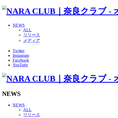
NEWS
ALL
リリース
メディア
試合情報
Twitter
グッズ
Instagram
ファンコミュニティ
Facebook
普及・育成
YouTube
ホームタウン
コラム
その他
TEAM
2026/27トップチーム
NEWS
2026/27トップチームスタッフ
ソシオス
NEWS
バモス
ALL
チアダンススクール
リリース
ボランティアチーム「volundeer」