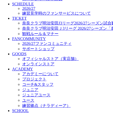
プロジェクト
SCHEDULE
コーチ&スタッフ
2026/27
練習見学時のファンサービスについて
ジュニア
TICKET
ジュニアユース
奈良クラブ明治安田J3リーグ2026/27シーズン試
ユース
奈良クラブ明治安田Ｊ3リーグ 2026/27シーズン
練習拠点（ナラディーア）
観戦ルール＆マナー
SCHOOL
FANCOMMUNITY
CLUB
2026/27ファンコミュニティ
2026/27 パートナー企業
サポートショップ
パートナー募集
GOODS
クラブ理念
オフィシャルストア（実店舗）
クラブ情報
オンラインストア
サステナビリティ
ACADEMY
Web制作支援
アカデミーについて
応援プロジェクト
プロジェクト
コーチ&スタッフ
ジュニア
ジュニアユース
ユース
練習拠点（ナラディーア）
SCHOOL