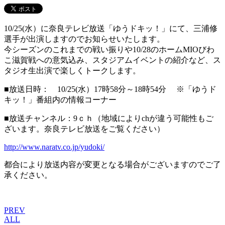
10/25(水）に奈良テレビ放送「ゆうドキッ！」にて、三浦修
選手が出演しますのでお知らせいたします。
今シーズンのこれまでの戦い振りや10/28のホームMIOびわ
こ滋賀戦への意気込み、スタジアムイベントの紹介など、ス
タジオ生出演で楽しくトークします。
■放送日時： 10/25(水）17時58分～18時54分 ※「ゆうド
キッ！」番組内の情報コーナー
■放送チャンネル：9ｃｈ（地域によりchが違う可能性もご
ざいます。奈良テレビ放送をご覧ください）
http://www.naratv.co.jp/yudoki/
都合により放送内容が変更となる場合がございますのでご了
承ください。
PREV
ALL