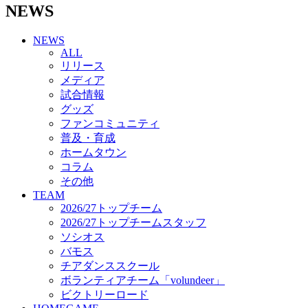
NEWS
チアダンススクール
ボランティアチーム「volundeer」
NEWS
ビクトリーロード
ALL
HOMEGAME
リリース
観戦ルール＆マナー
メディア
ホームゲーム運営管理規定
試合情報
Jリーグ運営管理規定
グッズ
写真・動画使用ガイドライン
ファンコミュニティ
ロートフィールド奈良
普及・育成
SCHEDULE
ホームタウン
2026/27
練習見学時のファンサービスについて
コラム
TICKET
その他
奈良クラブ明治安田J3リーグ2026/27シーズン試
TEAM
合観戦チケット
2026/27トップチーム
奈良クラブ明治安田Ｊ3リーグ 2026/27シーズン
2026/27トップチームスタッフ
「鹿パス」
ソシオス
観戦ルール＆マナー
バモス
FANCOMMUNITY
チアダンススクール
2026/27ファンコミュニティ
ボランティアチーム「volundeer」
サポートショップ
ビクトリーロード
GOODS