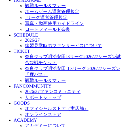
HOMEGAME
オフィシャルストア（実店舗）
観戦ルール＆マナー
オンラインストア
ホームゲーム運営管理規定
ACADEMY
Jリーグ運営管理規定
アカデミーについて
写真・動画使用ガイドライン
プロジェクト
ロートフィールド奈良
コーチ&スタッフ
SCHEDULE
ジュニア
2026/27
ジュニアユース
練習見学時のファンサービスについて
TICKET
ユース
奈良クラブ明治安田J3リーグ2026/27シーズン試
練習拠点（ナラディーア）
合観戦チケット
SCHOOL
CLUB
奈良クラブ明治安田Ｊ3リーグ 2026/27シーズン
2026/27 パートナー企業
「鹿パス」
パートナー募集
観戦ルール＆マナー
クラブ理念
FANCOMMUNITY
クラブ情報
2026/27ファンコミュニティ
サステナビリティ
サポートショップ
GOODS
Web制作支援
オフィシャルストア（実店舗）
応援プロジェクト
オンラインストア
ACADEMY
アカデミーについて