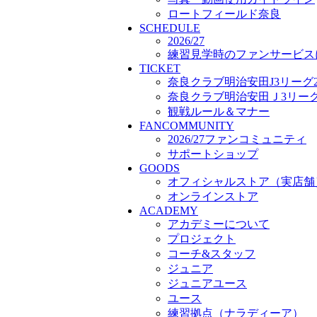
プロジェクト
ロートフィールド奈良
SCHEDULE
コーチ&スタッフ
2026/27
ジュニア
練習見学時のファンサービス
ジュニアユース
TICKET
ユース
奈良クラブ明治安田J3リーグ2
練習拠点（ナラディーア）
奈良クラブ明治安田Ｊ3リーグ 
SCHOOL
観戦ルール＆マナー
CLUB
FANCOMMUNITY
2026/27 パートナー企業
2026/27ファンコミュニティ
パートナー募集
サポートショップ
クラブ理念
GOODS
クラブ情報
オフィシャルストア（実店舗
サステナビリティ
オンラインストア
Web制作支援
ACADEMY
応援プロジェクト
アカデミーについて
プロジェクト
コーチ&スタッフ
ジュニア
ジュニアユース
ユース
練習拠点（ナラディーア）