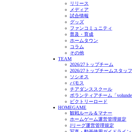
ボランティアチーム「volunde
リリース
ビクトリーロード
メディア
HOMEGAME
試合情報
観戦ルール＆マナー
グッズ
ホームゲーム運営管理規定
ファンコミュニティ
Jリーグ運営管理規定
普及・育成
写真・動画使用ガイドライン
ホームタウン
ロートフィールド奈良
コラム
SCHEDULE
その他
2026/27
TEAM
練習見学時のファンサービス
2026/27トップチーム
TICKET
2026/27トップチームスタッ
奈良クラブ明治安田J3リーグ2
ソシオス
奈良クラブ明治安田Ｊ3リーグ 
バモス
観戦ルール＆マナー
チアダンススクール
FANCOMMUNITY
ボランティアチーム「volunde
2026/27ファンコミュニティ
ビクトリーロード
サポートショップ
HOMEGAME
GOODS
観戦ルール＆マナー
オフィシャルストア（実店舗
ホームゲーム運営管理規定
オンラインストア
Jリーグ運営管理規定
ACADEMY
アカデミーについて
写真・動画使用ガイドライン