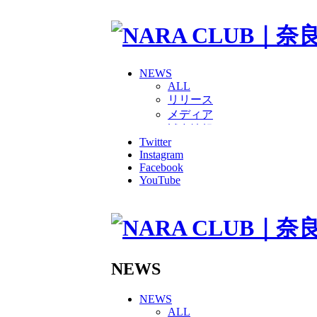
NEWS
ALL
リリース
メディア
試合情報
Twitter
グッズ
Instagram
ファンコミュニティ
Facebook
普及・育成
YouTube
ホームタウン
コラム
その他
TEAM
2026/27トップチーム
2026/27トップチームスタッ
NEWS
ソシオス
バモス
NEWS
チアダンススクール
ALL