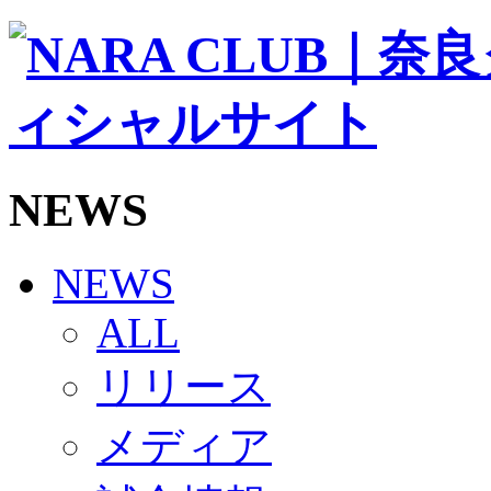
ソシオス
バモス
チアダンススクール
ボランティアチーム「volundeer」
ビクトリーロード
HOMEGAME
観戦ルール＆マナー
ホームゲーム運営管理規定
NEWS
Jリーグ運営管理規定
写真・動画使用ガイドライン
ロートフィールド奈良
SCHEDULE
NEWS
2026/27
練習見学時のファンサービスについて
ALL
TICKET
奈良クラブ明治安田J3リーグ2026/27シーズン試
リリース
奈良クラブ明治安田Ｊ3リーグ 2026/27シーズン
観戦ルール＆マナー
FANCOMMUNITY
メディア
2026/27ファンコミュニティ
サポートショップ
GOODS