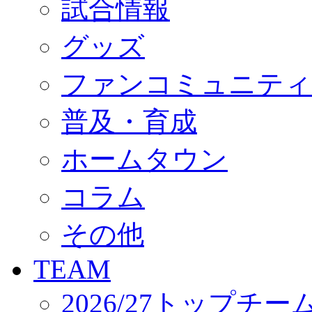
試合情報
オフィシャルストア（実店舗）
オンラインストア
ACADEMY
グッズ
アカデミーについて
プロジェクト
ファンコミュニティ
コーチ&スタッフ
ジュニア
ジュニアユース
普及・育成
ユース
練習拠点（ナラディーア）
ホームタウン
SCHOOL
CLUB
2026/27 パートナー企業
コラム
パートナー募集
クラブ理念
クラブ情報
その他
サステナビリティ
Web制作支援
TEAM
応援プロジェクト
2026/27トップチー