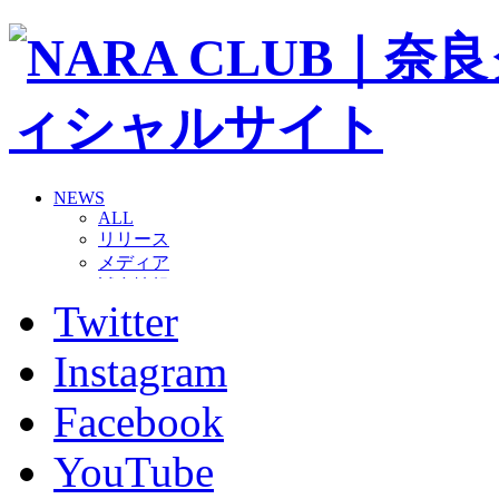
NEWS
ALL
リリース
メディア
試合情報
Twitter
グッズ
ファンコミュニティ
普及・育成
Instagram
ホームタウン
コラム
Facebook
その他
TEAM
YouTube
2026/27トップチーム
2026/27トップチームスタッフ