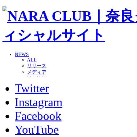
NEWS
ALL
リリース
メディア
試合情報
Twitter
グッズ
ファンコミュニティ
普及・育成
Instagram
ホームタウン
コラム
Facebook
その他
TEAM
YouTube
2026/27トップチーム
2026/27トップチームスタッフ