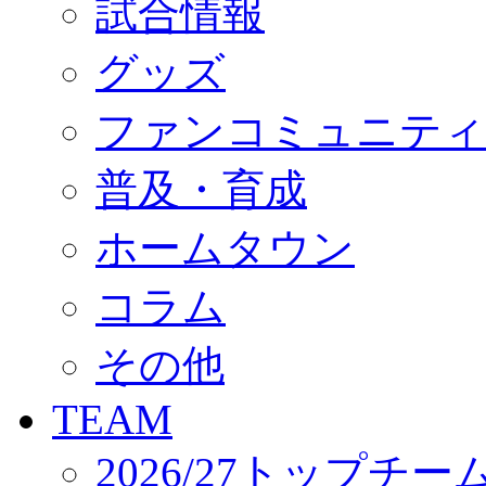
試合情報
オフィシャルストア（実店舗）
オンラインストア
ACADEMY
グッズ
アカデミーについて
プロジェクト
ファンコミュニティ
コーチ&スタッフ
ジュニア
ジュニアユース
普及・育成
ユース
練習拠点（ナラディーア）
ホームタウン
SCHOOL
CLUB
2026/27 パートナー企業
コラム
パートナー募集
クラブ理念
クラブ情報
その他
サステナビリティ
Web制作支援
TEAM
応援プロジェクト
2026/27トップチー