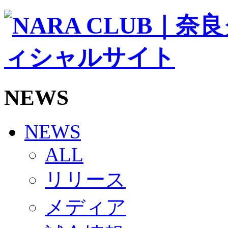
ソシオス
バモス
チアダンススクール
ボランティアチーム「volundeer」
ビクトリーロード
HOMEGAME
観戦ルール＆マナー
ホームゲーム運営管理規定
NEWS
Jリーグ運営管理規定
写真・動画使用ガイドライン
ロートフィールド奈良
SCHEDULE
NEWS
2026/27
練習見学時のファンサービスについて
ALL
TICKET
奈良クラブ明治安田J3リーグ2026/27シーズン試
リリース
奈良クラブ明治安田Ｊ3リーグ 2026/27シーズン
観戦ルール＆マナー
FANCOMMUNITY
メディア
2026/27ファンコミュニティ
サポートショップ
GOODS