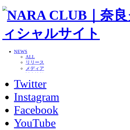
NEWS
ALL
リリース
メディア
試合情報
Twitter
グッズ
ファンコミュニティ
普及・育成
Instagram
ホームタウン
コラム
Facebook
その他
TEAM
YouTube
2026/27トップチーム
2026/27トップチームスタッフ