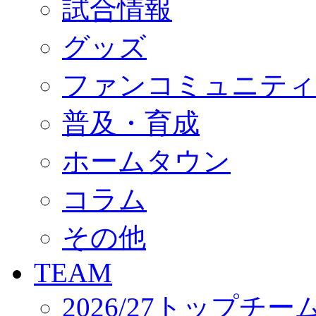
試合情報
オフィシャルストア（実店舗）
オンラインストア
ACADEMY
グッズ
アカデミーについて
プロジェクト
ファンコミュニティ
コーチ&スタッフ
ジュニア
ジュニアユース
普及・育成
ユース
練習拠点（ナラディーア）
ホームタウン
SCHOOL
CLUB
2026/27 パートナー企業
コラム
パートナー募集
クラブ理念
クラブ情報
その他
サステナビリティ
Web制作支援
TEAM
応援プロジェクト
2026/27トップチー