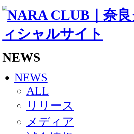
ソシオス
バモス
チアダンススクール
ボランティアチーム「volundeer」
ビクトリーロード
HOMEGAME
観戦ルール＆マナー
ホームゲーム運営管理規定
NEWS
Jリーグ運営管理規定
写真・動画使用ガイドライン
ロートフィールド奈良
SCHEDULE
NEWS
2026/27
練習見学時のファンサービスについて
ALL
TICKET
奈良クラブ明治安田J3リーグ2026/27シーズン試
リリース
奈良クラブ明治安田Ｊ3リーグ 2026/27シーズン
観戦ルール＆マナー
FANCOMMUNITY
メディア
2026/27ファンコミュニティ
サポートショップ
GOODS