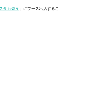
タ in 奈良
」にブース出店するこ