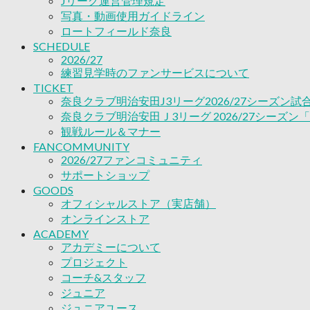
Jリーグ運営管理規定
ACADEMY
写真・動画使用ガイドライン
アカデミーについて
ロートフィールド奈良
プロジェクト
SCHEDULE
コーチ&スタッフ
2026/27
ジュニア
練習見学時のファンサービスについて
ジュニアユース
TICKET
ユース
奈良クラブ明治安田J3リーグ2026/27シーズン
練習拠点（ナラディーア）
奈良クラブ明治安田Ｊ3リーグ 2026/27シーズン
SCHOOL
観戦ルール＆マナー
CLUB
FANCOMMUNITY
2026/27 パートナー企業
2026/27ファンコミュニティ
パートナー募集
サポートショップ
クラブ理念
GOODS
クラブ情報
オフィシャルストア（実店舗）
サステナビリティ
オンラインストア
Web制作支援
ACADEMY
アカデミーについて
応援プロジェクト
プロジェクト
コーチ&スタッフ
ジュニア
ジュニアユース