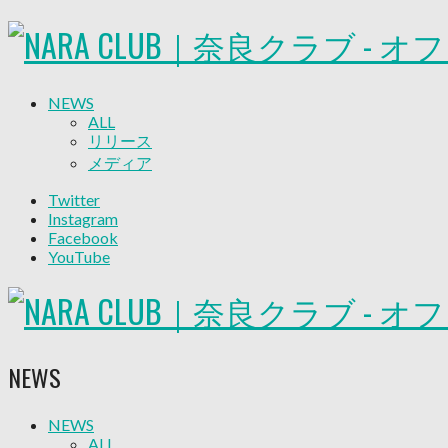
NEWS
ALL
リリース
メディア
試合情報
Twitter
グッズ
Instagram
ファンコミュニティ
Facebook
普及・育成
YouTube
ホームタウン
コラム
その他
TEAM
2026/27トップチーム
NEWS
2026/27トップチームスタッフ
ソシオス
バモス
NEWS
ALL
チアダンススクール