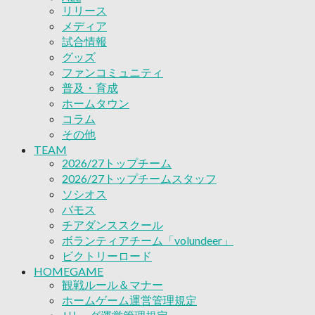
リリース
ボランティアチーム「volundeer」
メディア
ビクトリーロード
試合情報
HOMEGAME
グッズ
観戦ルール＆マナー
ファンコミュニティ
ホームゲーム運営管理規定
普及・育成
Jリーグ運営管理規定
ホームタウン
写真・動画使用ガイドライン
コラム
ロートフィールド奈良
その他
SCHEDULE
2026/27
TEAM
練習見学時のファンサービスについて
2026/27トップチーム
TICKET
2026/27トップチームスタッフ
奈良クラブ明治安田J3リーグ2026/27シーズン
ソシオス
奈良クラブ明治安田Ｊ3リーグ 2026/27シーズン
バモス
観戦ルール＆マナー
チアダンススクール
FANCOMMUNITY
ボランティアチーム「volundeer」
2026/27ファンコミュニティ
ビクトリーロード
サポートショップ
HOMEGAME
GOODS
観戦ルール＆マナー
オフィシャルストア（実店舗）
ホームゲーム運営管理規定
オンラインストア