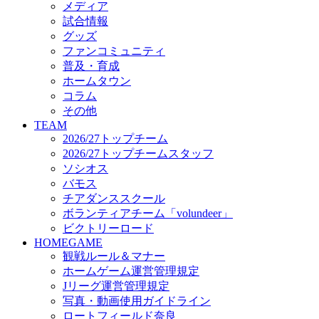
メディア
ビクトリーロード
試合情報
HOMEGAME
グッズ
観戦ルール＆マナー
ファンコミュニティ
ホームゲーム運営管理規定
普及・育成
Jリーグ運営管理規定
ホームタウン
写真・動画使用ガイドライン
コラム
ロートフィールド奈良
その他
SCHEDULE
TEAM
2026/27
2026/27トップチーム
練習見学時のファンサービスについて
2026/27トップチームスタッフ
TICKET
ソシオス
奈良クラブ明治安田J3リーグ2026/27シーズン試
バモス
奈良クラブ明治安田Ｊ3リーグ 2026/27シーズン
チアダンススクール
観戦ルール＆マナー
FANCOMMUNITY
ボランティアチーム「volundeer」
2026/27ファンコミュニティ
ビクトリーロード
サポートショップ
HOMEGAME
GOODS
観戦ルール＆マナー
オフィシャルストア（実店舗）
ホームゲーム運営管理規定
オンラインストア
Jリーグ運営管理規定
ACADEMY
写真・動画使用ガイドライン
アカデミーについて
ロートフィールド奈良