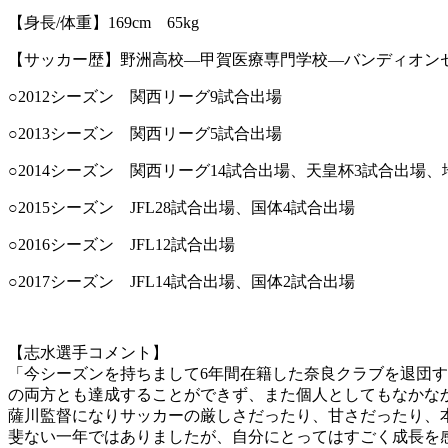
【身長/体重】169cm 65kg
【サッカー歴】野洲高校―甲賀医療専門学校―バンディオン
○2012シーズン 関西リーグ9試合出場
○2013シーズン 関西リーグ5試合出場
○2014シーズン 関西リーグ14試合出場、天皇杯3試合出場
○2015シーズン JFL28試合出場、国体4試合出場
○2016シーズン JFL12試合出場
○2017シーズン JFL14試合出場、国体2試合出場
【志水選手コメント】
「今シーズンを持ちまして6年間在籍した奈良クラブを退団す
の両方とも達成することができず、また個人としてもなかな
薩川監督になりサッカーの厳しさだったり、甘さだったり、
斐ない一年ではありましたが、自分にとってはすごく成長を