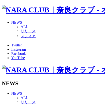
NEWS
ALL
リリース
メディア
試合情報
Twitter
グッズ
Instagram
ファンコミュニティ
Facebook
普及・育成
YouTube
ホームタウン
コラム
その他
TEAM
2026/27トップチーム
NEWS
2026/27トップチームスタッフ
ソシオス
NEWS
バモス
ALL
チアダンススクール
リリース
ボランティアチーム「volundeer」