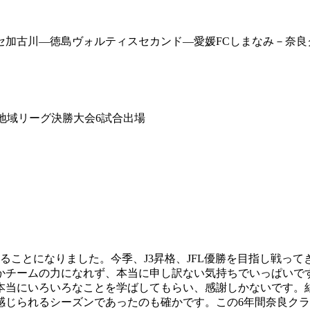
セ加古川―徳島ヴォルティスセカンド―愛媛FCしまなみ－奈良
、地域リーグ決勝大会6試合出場
ることになりました。今季、J3昇格、JFL優勝を目指し戦って
かチームの力になれず、本当に申し訳ない気持ちでいっぱいで
本当にいろいろなことを学ばしてもらい、感謝しかないです。
感じられるシーズンであったのも確かです。この6年間奈良ク