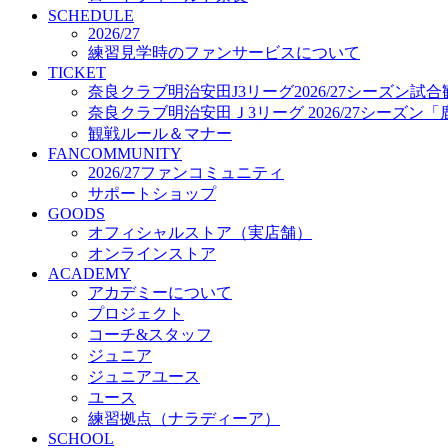
プロジェクト
SCHEDULE
コーチ&スタッフ
2026/27
練習見学時のファンサービスについて
ジュニア
TICKET
ジュニアユース
奈良クラブ明治安田J3リーグ2026/27シーズン試
ユース
奈良クラブ明治安田Ｊ3リーグ 2026/27シーズン
練習拠点（ナラディーア）
観戦ルール＆マナー
SCHOOL
FANCOMMUNITY
CLUB
2026/27ファンコミュニティ
2026/27 パートナー企業
サポートショップ
パートナー募集
GOODS
クラブ理念
オフィシャルストア（実店舗）
クラブ情報
オンラインストア
サステナビリティ
ACADEMY
Web制作支援
アカデミーについて
応援プロジェクト
プロジェクト
コーチ&スタッフ
ジュニア
ジュニアユース
ユース
練習拠点（ナラディーア）
SCHOOL