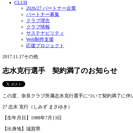
CLUB
2026/27 パートナー企業
パートナー募集
クラブ理念
クラブ情報
サステナビリティ
Web制作支援
応援プロジェクト
2017.11.17
その他
志水克行選手 契約満了のお知らせ
この度、奈良クラブ所属志水克行選手について契約満了に伴
27 志水 克行（しみず まさゆき）
【生年月日】1988年7月13日
【出身地】滋賀県