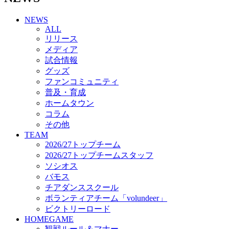
チアダンススクール
NEWS
ボランティアチーム「volundeer」
ALL
ビクトリーロード
リリース
HOMEGAME
メディア
観戦ルール＆マナー
試合情報
ホームゲーム運営管理規定
グッズ
Jリーグ運営管理規定
ファンコミュニティ
写真・動画使用ガイドライン
普及・育成
ロートフィールド奈良
ホームタウン
SCHEDULE
コラム
2026/27
練習見学時のファンサービスについて
その他
TICKET
TEAM
奈良クラブ明治安田J3リーグ2026/27シーズン試
2026/27トップチーム
合観戦チケット
2026/27トップチームスタッフ
奈良クラブ明治安田Ｊ3リーグ 2026/27シーズン
ソシオス
「鹿パス」
バモス
観戦ルール＆マナー
チアダンススクール
FANCOMMUNITY
ボランティアチーム「volundeer」
2026/27ファンコミュニティ
ビクトリーロード
サポートショップ
HOMEGAME
GOODS
観戦ルール＆マナー