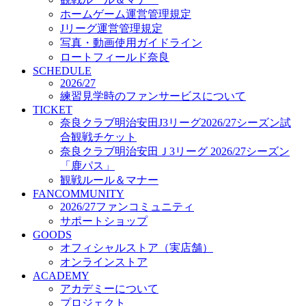
オフィシャルストア（実店舗）
ホームゲーム運営管理規定
オンラインストア
Jリーグ運営管理規定
ACADEMY
写真・動画使用ガイドライン
アカデミーについて
ロートフィールド奈良
プロジェクト
SCHEDULE
コーチ&スタッフ
2026/27
ジュニア
練習見学時のファンサービスについて
ジュニアユース
TICKET
奈良クラブ明治安田J3リーグ2026/27シーズン試
ユース
合観戦チケット
練習拠点（ナラディーア）
奈良クラブ明治安田Ｊ3リーグ 2026/27シーズン
SCHOOL
CLUB
「鹿パス」
2026/27 パートナー企業
観戦ルール＆マナー
パートナー募集
FANCOMMUNITY
クラブ理念
2026/27ファンコミュニティ
クラブ情報
サポートショップ
サステナビリティ
GOODS
オフィシャルストア（実店舗）
Web制作支援
オンラインストア
応援プロジェクト
ACADEMY
アカデミーについて
プロジェクト